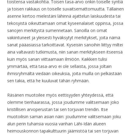
toistensa vastakohtia. Toisen tasa-arvo onkin toiselle syntiä
ja toisen rakkaus on toiselle suvaitsemattomuutta. Tällainen
asenne kertoo mielestäni lähinnä ajattelun laiskuudesta tai
tekosyistä oikeuttamaan omat kyseenalaiset oppinsa, jossa
sanojen merkitystä sumennetaan. Sanoilla on omat
vakiintuneet ja yleisesti hyväksytyt merkitykset, joita nämä
sanat pääasiassa tarkoittavat. Kyseisiin sanoihin liittyy miltei
aina valtavasti tutkimusta, niin sanan merkitykseen itseensä
kuin myös sanan viittaamaan ilmiöön. Kaikkien tulisi
ymmärtää, että tasa-arvo ei ole sellaista, jossa joltain
ihmisryhmältä viedään oikeuksia, joita muilla on pelkästään
sen takia, että he kuuluvat tähän ryhmään.
Räsänen muotoilee myös eettisyyden yhteydessä, että
olemme tienhaarassa, jossa joudumme valitsemaan joko
kristillisen arvoperustan tai sen torjuvan trendin. Itse
muotoilisin saman asian näin: joudumme valitsemaan joku
alun perin tuhansia vuosia vanhan Lähi-Idän alueen
heimouskonnon tapakulttuurin jäämistöä tai sen torjuvan