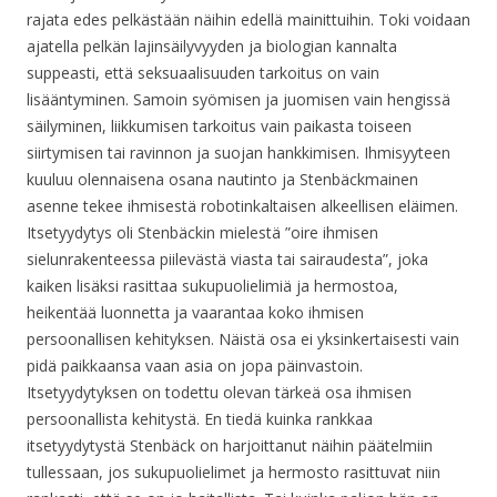
rajata edes pelkästään näihin edellä mainittuihin. Toki voidaan
ajatella pelkän lajinsäilyvyyden ja biologian kannalta
suppeasti, että seksuaalisuuden tarkoitus on vain
lisääntyminen. Samoin syömisen ja juomisen vain hengissä
säilyminen, liikkumisen tarkoitus vain paikasta toiseen
siirtymisen tai ravinnon ja suojan hankkimisen. Ihmisyyteen
kuuluu olennaisena osana nautinto ja Stenbäckmainen
asenne tekee ihmisestä robotinkaltaisen alkeellisen eläimen.
Itsetyydytys oli Stenbäckin mielestä ”oire ihmisen
sielunrakenteessa piilevästä viasta tai sairaudesta”, joka
kaiken lisäksi rasittaa sukupuolielimiä ja hermostoa,
heikentää luonnetta ja vaarantaa koko ihmisen
persoonallisen kehityksen. Näistä osa ei yksinkertaisesti vain
pidä paikkaansa vaan asia on jopa päinvastoin.
Itsetyydytyksen on todettu olevan tärkeä osa ihmisen
persoonallista kehitystä. En tiedä kuinka rankkaa
itsetyydytystä Stenbäck on harjoittanut näihin päätelmiin
tullessaan, jos sukupuolielimet ja hermosto rasittuvat niin