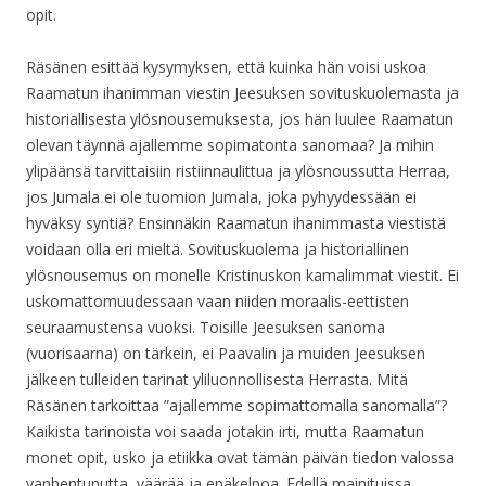
opit.
Räsänen esittää kysymyksen, että kuinka hän voisi uskoa
Raamatun ihanimman viestin Jeesuksen sovituskuolemasta ja
historiallisesta ylösnousemuksesta, jos hän luulee Raamatun
olevan täynnä ajallemme sopimatonta sanomaa? Ja mihin
ylipäänsä tarvittaisiin ristiinnaulittua ja ylösnoussutta Herraa,
jos Jumala ei ole tuomion Jumala, joka pyhyydessään ei
hyväksy syntiä? Ensinnäkin Raamatun ihanimmasta viestistä
voidaan olla eri mieltä. Sovituskuolema ja historiallinen
ylösnousemus on monelle Kristinuskon kamalimmat viestit. Ei
uskomattomuudessaan vaan niiden moraalis-eettisten
seuraamustensa vuoksi. Toisille Jeesuksen sanoma
(vuorisaarna) on tärkein, ei Paavalin ja muiden Jeesuksen
jälkeen tulleiden tarinat yliluonnollisesta Herrasta. Mitä
Räsänen tarkoittaa ”ajallemme sopimattomalla sanomalla”?
Kaikista tarinoista voi saada jotakin irti, mutta Raamatun
monet opit, usko ja etiikka ovat tämän päivän tiedon valossa
vanhentunutta, väärää ja epäkelpoa. Edellä mainituissa