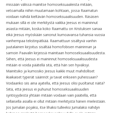
missään välissä mainitse homoseksuaaleista mitään,
vetoamalla niihin muutamaan kohtaan, jossa Raamatun
voidaan nähdä kieltävän homoseksuaalisuuden. Räsäsen
mukaan sillä ei ole merkitystä vaikka Jeesus ei maininnut
asiasta mitään, koska koko Raamattu on Kristuksen sanaa
eikä Jeesus myöskään sanonut kumoavansa tuhansia vuosia
vanhempaa tekstinpätkää. Raamattuun sisältyvä vanhin
juutalainen kirjoitus sisältää homofobisen maininnan ja
samoin Paavalin kirjeissä mainitaan homoseksuaalisuudesta.
Siihen, että Jeesus ei maininnut homoseksuaalisuudesta
mitään ei voida päätellä sitä, että hän sen hyväksyi.
Mainitsiko ja kumosiko Jeesus kaikki muut mahdolliset
ikiaikaiset typerät säännöt ja tavat erikseen puheissaan?
Voidaanko siis aina ajatella, että Jeesus olisi puoltanut näitä?
Siitä, että Jeesus ei puhunut homoseksuaalisuuden
syntisyydestä yhtään mitään voidaan vain päätellä, että
sellaisella asialla ei ollut mitään merkitystä hänen mielestään.
Jos Jumalan pojaksi, itse lihaksi tulleeksi Jumalaksi nähdyn