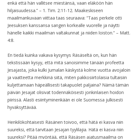
enkä että hän vallitsee miestänsä, vaan eläköön hän
hiljaisuudessa.” – 1. Tim. 2:11-12. Maakeskiseen
maailmankuvaan viittaa taas seuraava: ”Taas perkele otti
Jeesuksen kanssansa sangen korkealle vuorelle ja näytti
hänelle kaikki maailman valtakunnat ja niiden loiston.” – Matt.
4:8.
En tiedä kuinka vakava kysymys Räsäseltä on, kun hän
tekstissään kysyy, että mitä sanoisimme tänään profeetta
Jesajasta, joka kulki Jumalan käskystä kolme vuotta avojaloin
ja vaatteetta merkkinä siitä, miten pakkosiirtolaisia tultaisiin
kuljettamaan häpeällisesti takapuolet paljaina? Nämä tämän
päivän Jesajat olisivat todennäköisesti jonkinlaisen hoidon
piirissä. Alasti esiintyminenkään ei ole Suomessa julkisesti
hyväksyttävää.
Henkilökohtaisesti Räsänen toivoo, että hätä ei kasva niin
suureksi, että tarvitaan Jesajan tyylilajia. Hätä ei kasva niin
suureksi? Pitää myöntää, että Räsäsen ajatusmaailma on