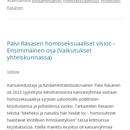
avainsanoilla
fundamentalismi
,
homoseksuaalisuus
,
kristinusko
,
Räsänen
.
Päivi Räsäsen homoseksuaaliset visiot –
Ensimmäinen osa (Vaikutukset
yhteiskunnassa)
Vastaa
Kansanedustaja ja fundamentalistiuskovainen Päivi Räsänen
oli 2022 syytettynä kiihottamisesta kansanryhmää vastaan
homoseksuaaleja syrjivän uskonnollis-poliittisten
kirjoitustensa ja puheidensa vuoksi. Tarkastelen Räsäsen
tekstiä ”Mieheksi ja naiseksi hän heidät loi – homosuhteet
haastavat kristillisen ihmiskäsityksen” tässä kriittisessä
kirjoituksessa. Edellä mainittu kirjoitus oli kansanryhmää