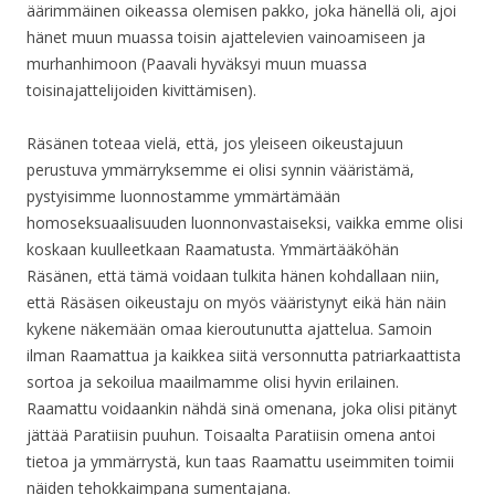
äärimmäinen oikeassa olemisen pakko, joka hänellä oli, ajoi
hänet muun muassa toisin ajattelevien vainoamiseen ja
murhanhimoon (Paavali hyväksyi muun muassa
toisinajattelijoiden kivittämisen).
Räsänen toteaa vielä, että, jos yleiseen oikeustajuun
perustuva ymmärryksemme ei olisi synnin vääristämä,
pystyisimme luonnostamme ymmärtämään
homoseksuaalisuuden luonnonvastaiseksi, vaikka emme olisi
koskaan kuulleetkaan Raamatusta. Ymmärtääköhän
Räsänen, että tämä voidaan tulkita hänen kohdallaan niin,
että Räsäsen oikeustaju on myös vääristynyt eikä hän näin
kykene näkemään omaa kieroutunutta ajattelua. Samoin
ilman Raamattua ja kaikkea siitä versonnutta patriarkaattista
sortoa ja sekoilua maailmamme olisi hyvin erilainen.
Raamattu voidaankin nähdä sinä omenana, joka olisi pitänyt
jättää Paratiisin puuhun. Toisaalta Paratiisin omena antoi
tietoa ja ymmärrystä, kun taas Raamattu useimmiten toimii
näiden tehokkaimpana sumentajana.