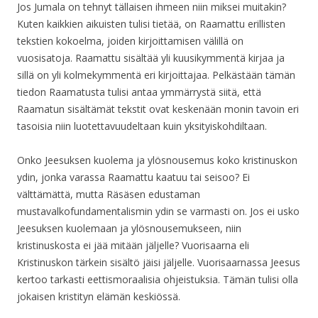
Jos Jumala on tehnyt tällaisen ihmeen niin miksei muitakin?
Kuten kaikkien aikuisten tulisi tietää, on Raamattu erillisten
tekstien kokoelma, joiden kirjoittamisen välillä on
vuosisatoja. Raamattu sisältää yli kuusikymmentä kirjaa ja
sillä on yli kolmekymmentä eri kirjoittajaa. Pelkästään tämän
tiedon Raamatusta tulisi antaa ymmärrystä siitä, että
Raamatun sisältämät tekstit ovat keskenään monin tavoin eri
tasoisia niin luotettavuudeltaan kuin yksityiskohdiltaan.
Onko Jeesuksen kuolema ja ylösnousemus koko kristinuskon
ydin, jonka varassa Raamattu kaatuu tai seisoo? Ei
välttämättä, mutta Räsäsen edustaman
mustavalkofundamentalismin ydin se varmasti on. Jos ei usko
Jeesuksen kuolemaan ja ylösnousemukseen, niin
kristinuskosta ei jää mitään jäljelle? Vuorisaarna eli
Kristinuskon tärkein sisältö jäisi jäljelle. Vuorisaarnassa Jeesus
kertoo tarkasti eettismoraalisia ohjeistuksia. Tämän tulisi olla
jokaisen kristityn elämän keskiössä.