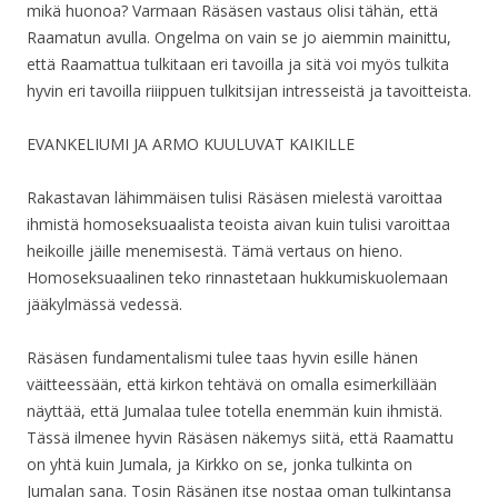
mikä huonoa? Varmaan Räsäsen vastaus olisi tähän, että
Raamatun avulla. Ongelma on vain se jo aiemmin mainittu,
että Raamattua tulkitaan eri tavoilla ja sitä voi myös tulkita
hyvin eri tavoilla riiippuen tulkitsijan intresseistä ja tavoitteista.
EVANKELIUMI JA ARMO KUULUVAT KAIKILLE
Rakastavan lähimmäisen tulisi Räsäsen mielestä varoittaa
ihmistä homoseksuaalista teoista aivan kuin tulisi varoittaa
heikoille jäille menemisestä. Tämä vertaus on hieno.
Homoseksuaalinen teko rinnastetaan hukkumiskuolemaan
jääkylmässä vedessä.
Räsäsen fundamentalismi tulee taas hyvin esille hänen
väitteessään, että kirkon tehtävä on omalla esimerkillään
näyttää, että Jumalaa tulee totella enemmän kuin ihmistä.
Tässä ilmenee hyvin Räsäsen näkemys siitä, että Raamattu
on yhtä kuin Jumala, ja Kirkko on se, jonka tulkinta on
Jumalan sana. Tosin Räsänen itse nostaa oman tulkintansa