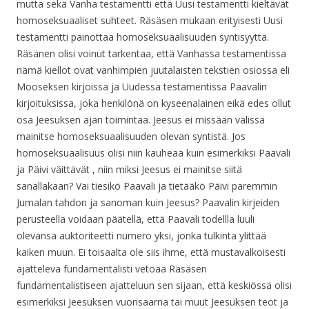
mutta sekä Vanha testamentti että Uusi testamentti kieltävät
homoseksuaaliset suhteet. Räsäsen mukaan erityisesti Uusi
testamentti painottaa homoseksuaalisuuden syntisyyttä.
Räsänen olisi voinut tarkentaa, että Vanhassa testamentissa
nämä kiellot ovat vanhimpien juutalaisten tekstien osiossa eli
Mooseksen kirjoissa ja Uudessa testamentissa Paavalin
kirjoituksissa, joka henkilönä on kyseenalainen eikä edes ollut
osa Jeesuksen ajan toimintaa. Jeesus ei missään välissä
mainitse homoseksuaalisuuden olevan syntistä. Jos
homoseksuaalisuus olisi niin kauheaa kuin esimerkiksi Paavali
ja Päivi väittävät , niin miksi Jeesus ei mainitse siitä
sanallakaan? Vai tiesikö Paavali ja tietääkö Päivi paremmin
Jumalan tahdon ja sanoman kuin Jeesus? Paavalin kirjeiden
perusteella voidaan päätellä, että Paavali todellla luuli
olevansa auktoriteetti numero yksi, jonka tulkinta ylittää
kaiken muun. Ei toisaalta ole siis ihme, että mustavalkoisesti
ajatteleva fundamentalisti vetoaa Räsäsen
fundamentalistiseen ajatteluun sen sijaan, että keskiössä olisi
esimerkiksi Jeesuksen vuorisaarna tai muut Jeesuksen teot ja