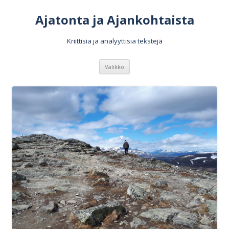
Ajatonta ja Ajankohtaista
Kriittisia ja analyyttisia tekstejä
Siirry
Valikko
sisältöön