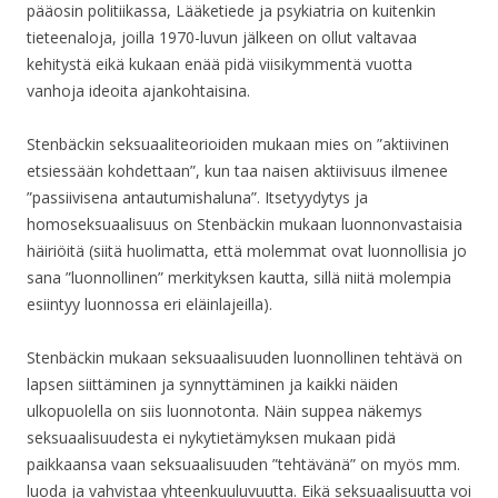
pääosin politiikassa, Lääketiede ja psykiatria on kuitenkin
tieteenaloja, joilla 1970-luvun jälkeen on ollut valtavaa
kehitystä eikä kukaan enää pidä viisikymmentä vuotta
vanhoja ideoita ajankohtaisina.
Stenbäckin seksuaaliteorioiden mukaan mies on ”aktiivinen
etsiessään kohdettaan”, kun taa naisen aktiivisuus ilmenee
”passiivisena antautumishaluna”. Itsetyydytys ja
homoseksuaalisuus on Stenbäckin mukaan luonnonvastaisia
häiriöitä (siitä huolimatta, että molemmat ovat luonnollisia jo
sana ”luonnollinen” merkityksen kautta, sillä niitä molempia
esiintyy luonnossa eri eläinlajeilla).
Stenbäckin mukaan seksuaalisuuden luonnollinen tehtävä on
lapsen siittäminen ja synnyttäminen ja kaikki näiden
ulkopuolella on siis luonnotonta. Näin suppea näkemys
seksuaalisuudesta ei nykytietämyksen mukaan pidä
paikkaansa vaan seksuaalisuuden ”tehtävänä” on myös mm.
luoda ja vahvistaa yhteenkuuluvuutta. Eikä seksuaalisuutta voi