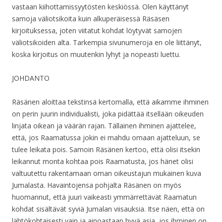
vastaan kiihottamissyytösten keskiössä. Olen käyttänyt
samoja väliotsikoita kuin alkuperäisessä Räsäsen
kirjoituksessa, joten viitatut kohdat löytyvät samojen
väliotsikoiden alta. Tarkempia sivunumeroja en ole liittänyt,
koska kirjoitus on muutenkin lyhyt ja nopeasti luettu.
JOHDANTO
Räsänen aloittaa tekstinsä kertomalla, että aikamme ihminen
on perin juurin individualisti, joka pidättää itsellään oikeuden
linjata oikean ja väärän rajan. Tällainen ihminen ajattelee,
että, jos Raamatussa jokin ei mahdu omaan ajatteluun, se
tulee leikata pois. Samoin Räsänen kertoo, että olisi itsekin
leikannut monta kohtaa pois Raamatusta, jos hänet olisi
valtuutettu rakentamaan oman oikeustajun mukainen kuva
Jumalasta. Havaintojensa pohjalta Räsänen on myös
huomannut, että juuri vaikeasti ymmärrettävät Raamatun
kohdat sisältävät syviä Jumalan viisauksia. Itse näen, että on
lähtökohtaisesti vain ja ainoastaan hyvä asia, jos ihminen on