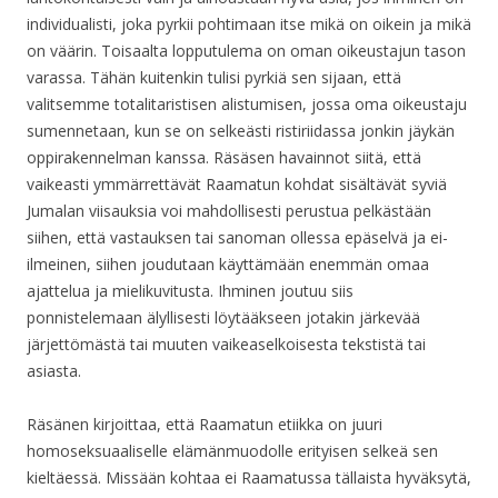
individualisti, joka pyrkii pohtimaan itse mikä on oikein ja mikä
on väärin. Toisaalta lopputulema on oman oikeustajun tason
varassa. Tähän kuitenkin tulisi pyrkiä sen sijaan, että
valitsemme totalitaristisen alistumisen, jossa oma oikeustaju
sumennetaan, kun se on selkeästi ristiriidassa jonkin jäykän
oppirakennelman kanssa. Räsäsen havainnot siitä, että
vaikeasti ymmärrettävät Raamatun kohdat sisältävät syviä
Jumalan viisauksia voi mahdollisesti perustua pelkästään
siihen, että vastauksen tai sanoman ollessa epäselvä ja ei-
ilmeinen, siihen joudutaan käyttämään enemmän omaa
ajattelua ja mielikuvitusta. Ihminen joutuu siis
ponnistelemaan älyllisesti löytääkseen jotakin järkevää
järjettömästä tai muuten vaikeaselkoisesta tekstistä tai
asiasta.
Räsänen kirjoittaa, että Raamatun etiikka on juuri
homoseksuaaliselle elämänmuodolle erityisen selkeä sen
kieltäessä. Missään kohtaa ei Raamatussa tällaista hyväksytä,