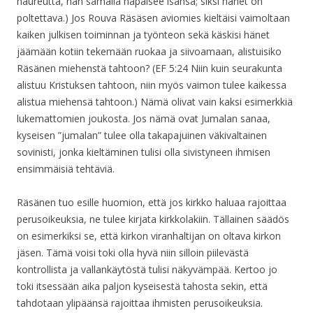
haureutta, hän samalla häpäisee isänsä; siksi hänet on
poltettava.) Jos Rouva Räsäsen aviomies kieltäisi vaimoltaan
kaiken julkisen toiminnan ja työnteon sekä käskisi hänet
jäämään kotiin tekemään ruokaa ja siivoamaan, alistuisiko
Räsänen miehenstä tahtoon? (EF 5:24 Niin kuin seurakunta
alistuu Kristuksen tahtoon, niin myös vaimon tulee kaikessa
alistua miehensä tahtoon.) Nämä olivat vain kaksi esimerkkiä
lukemattomien joukosta. Jos nämä ovat Jumalan sanaa,
kyseisen ”jumalan” tulee olla takapajuinen väkivaltainen
sovinisti, jonka kieltäminen tulisi olla sivistyneen ihmisen
ensimmäisiä tehtäviä.
Räsänen tuo esille huomion, että jos kirkko haluaa rajoittaa
perusoikeuksia, ne tulee kirjata kirkkolakiin. Tällainen säädös
on esimerkiksi se, että kirkon viranhaltijan on oltava kirkon
jäsen. Tämä voisi toki olla hyvä niin silloin piilevästä
kontrollista ja vallankäytöstä tulisi näkyvämpää. Kertoo jo
toki itsessään aika paljon kyseisestä tahosta sekin, että
tahdotaan ylipäänsä rajoittaa ihmisten perusoikeuksia.