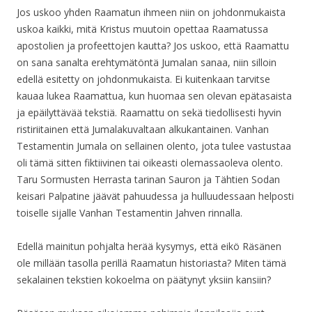
Jos uskoo yhden Raamatun ihmeen niin on johdonmukaista
uskoa kaikki, mitä Kristus muutoin opettaa Raamatussa
apostolien ja profeettojen kautta? Jos uskoo, että Raamattu
on sana sanalta erehtymätöntä Jumalan sanaa, niin silloin
edellä esitetty on johdonmukaista. Ei kuitenkaan tarvitse
kauaa lukea Raamattua, kun huomaa sen olevan epätasaista
ja epäilyttävää tekstiä. Raamattu on sekä tiedollisesti hyvin
ristiriitainen että Jumalakuvaltaan alkukantainen. Vanhan
Testamentin Jumala on sellainen olento, jota tulee vastustaa
oli tämä sitten fiktiivinen tai oikeasti olemassaoleva olento.
Taru Sormusten Herrasta tarinan Sauron ja Tähtien Sodan
keisari Palpatine jäävät pahuudessa ja hulluudessaan helposti
toiselle sijalle Vanhan Testamentin Jahven rinnalla.
Edellä mainitun pohjalta herää kysymys, että eikö Räsänen
ole millään tasolla perillä Raamatun historiasta? Miten tämä
sekalainen tekstien kokoelma on päätynyt yksiin kansiin?