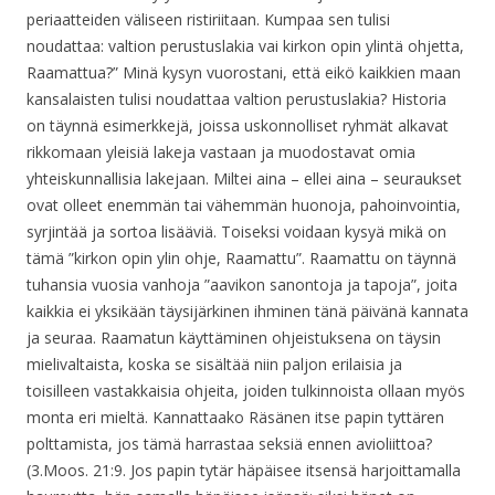
periaatteiden väliseen ristiriitaan. Kumpaa sen tulisi
noudattaa: valtion perustuslakia vai kirkon opin ylintä ohjetta,
Raamattua?” Minä kysyn vuorostani, että eikö kaikkien maan
kansalaisten tulisi noudattaa valtion perustuslakia? Historia
on täynnä esimerkkejä, joissa uskonnolliset ryhmät alkavat
rikkomaan yleisiä lakeja vastaan ja muodostavat omia
yhteiskunnallisia lakejaan. Miltei aina – ellei aina – seuraukset
ovat olleet enemmän tai vähemmän huonoja, pahoinvointia,
syrjintää ja sortoa lisääviä. Toiseksi voidaan kysyä mikä on
tämä ”kirkon opin ylin ohje, Raamattu”. Raamattu on täynnä
tuhansia vuosia vanhoja ”aavikon sanontoja ja tapoja”, joita
kaikkia ei yksikään täysijärkinen ihminen tänä päivänä kannata
ja seuraa. Raamatun käyttäminen ohjeistuksena on täysin
mielivaltaista, koska se sisältää niin paljon erilaisia ja
toisilleen vastakkaisia ohjeita, joiden tulkinnoista ollaan myös
monta eri mieltä. Kannattaako Räsänen itse papin tyttären
polttamista, jos tämä harrastaa seksiä ennen avioliittoa?
(3.Moos. 21:9. Jos papin tytär häpäisee itsensä harjoittamalla