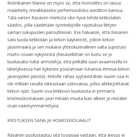
Ristiriitainen tilanne on myös se, että homoliitto on laissa
määritetty rinnakkaiseksi perhemuodoksi avioliiton kanssa.
Tätä varten Räsäsen mielestä olisi hyvä tehdä kirkkolakiin
säädös, jolla säädetään työntekijöille rajoituksia liittyen
saman sukupuolen parisuhteisiin. Itse haluaisin, että Räsänen
saisi luoda kirkkolain ja kirkon käytännöt, jolloin kirkon
jäsenmäärä ja sen mukana yhteiskunnallinen valta supistuisi
murto-osaan nykyisestä (Räsäsellehän on luotu se jo
kuuluisaksi tullut armolahja, että pelkällä suun avaamisella tv-
lähetyksessä hän kykenee poistamaan tuhansia ihmisiä kirkon
jäsenyyden piiristä). Kirkolle rahaa syytävistähän suurin osa ei
ole millään tavalla oikeastaan uskovaisia, jotka allekirjoittavat
kirkon opin. Suurin osa kirkkoon kuuluvista ei ymmärrä
kristinuskostakaan juuri mitään muuta kuin alkeet ja niistäkin
osan väärinymmärrettynä.
KRISTUKSEN SANA JA HOMOSEKSUAALIT
Räsänen puolustautuu sitä tosiasiaa vastaan, että Jeesus ei