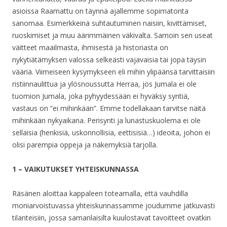
asioissa Raamattu on täynnä ajallemme sopimatonta
sanomaa. Esimerkkeinä suhtautuminen naisiin, kivittämiset,
ruoskimiset ja muu äärimmäinen väkivalta. Samoin sen useat
väitteet maailmasta, ihmisestä ja historiasta on
nykytiätämyksen valossa selkeästi vajavaisia tai jopa täysin
vääriä. Viimeiseen kysymykseen eli mihin ylipäänsä tarvittaisiin
ristiinnaulittua ja ylösnoussutta Herraa, jos Jumala ei ole
tuomion Jumala, joka pyhyydessään ei hyväksy syntiä,
vastaus on ”ei mihinkään”. Emme todellakaan tarvitse näitä
mihinkään nykyaikana. Perisynti ja lunastuskuolema ei ole
sellaisia (henkisiä, uskonnollisia, eettisisiä…) ideoita, johon ei
olisi parempia oppeja ja näkemyksiä tarjolla.
1 – VAIKUTUKSET YHTEISKUNNASSA
Räsänen aloittaa kappaleen toteamalla, että vauhdilla
moniarvoistuvassa yhteiskunnassamme joudumme jatkuvasti
tilanteisiin, jossa samanlaisilta kuulostavat tavoitteet ovatkin