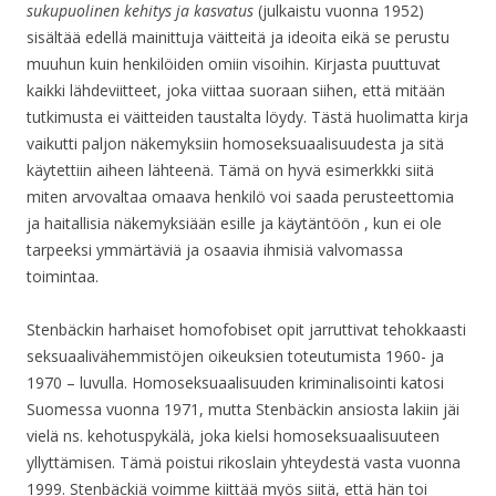
sukupuolinen kehitys ja kasvatus
(julkaistu vuonna 1952)
sisältää edellä mainittuja väitteitä ja ideoita eikä se perustu
muuhun kuin henkilöiden omiin visoihin. Kirjasta puuttuvat
kaikki lähdeviitteet, joka viittaa suoraan siihen, että mitään
tutkimusta ei väitteiden taustalta löydy. Tästä huolimatta kirja
vaikutti paljon näkemyksiin homoseksuaalisuudesta ja sitä
käytettiin aiheen lähteenä. Tämä on hyvä esimerkkki siitä
miten arvovaltaa omaava henkilö voi saada perusteettomia
ja haitallisia näkemyksiään esille ja käytäntöön , kun ei ole
tarpeeksi ymmärtäviä ja osaavia ihmisiä valvomassa
toimintaa.
Stenbäckin harhaiset homofobiset opit jarruttivat tehokkaasti
seksuaalivähemmistöjen oikeuksien toteutumista 1960- ja
1970 – luvulla. Homoseksuaalisuuden kriminalisointi katosi
Suomessa vuonna 1971, mutta Stenbäckin ansiosta lakiin jäi
vielä ns. kehotuspykälä, joka kielsi homoseksuaalisuuteen
yllyttämisen. Tämä poistui rikoslain yhteydestä vasta vuonna
1999. Stenbäckiä voimme kiittää myös siitä, että hän toi