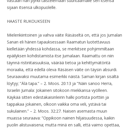
vastaan hän pyrkii taistelemaan suuntaamalle sen itsensä
sijaan itsensä ulkopuolelle.
HAASTE RUKOUKSEEN
Mielenkiintoinen ja vahva väite Räsäseltä on, että jos Jumalan
Sanan eli hänen tapauksessaan Raamatun luotettavuus
kielletään yhdessä kohdassa, se merkitsee pohjimmiltaan
epäilyksen kohdistamista itse Jumalaan. Raamattu on niin
täynnä ristiriitaisuuksia, väärää tietoa ja kehittymätöntä
moraalia, että edellä oleva Räsäsen väite on täysin absurdi.
Seuraavaksi muutama esimerkki näistä. Saman kirjan sisältä
löytyy; ”Älä tapa.” – 2. Moos. 20:13 ja ”Näin sanoo Herra,
Israelin Jumala: Jokainen sitokoon miekkansa vyölleen.
Käykää sitten edestakaisinleirin halki portista porttiin ja
tappakaa jokainen, olkoon vaikka oma veli, ystävä tai
sukulainen.” – 2. Moos. 32:27. Naisen asemasta muun
muassa seuraava: ”Oppikoon nainen hiljaisuudessa, kaikin
puolin alistuvaisena; mutta minä en salli, että vaimo opettaa,