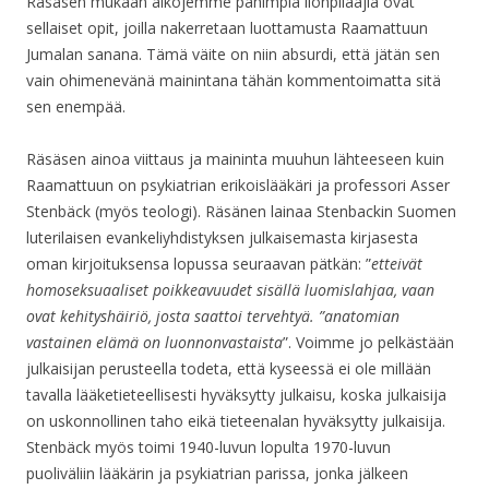
Räsäsen mukaan aikojemme pahimpia ilonpilaajia ovat
sellaiset opit, joilla nakerretaan luottamusta Raamattuun
Jumalan sanana. Tämä väite on niin absurdi, että jätän sen
vain ohimenevänä mainintana tähän kommentoimatta sitä
sen enempää.
Räsäsen ainoa viittaus ja maininta muuhun lähteeseen kuin
Raamattuun on psykiatrian erikoislääkäri ja professori Asser
Stenbäck (myös teologi). Räsänen lainaa Stenbackin Suomen
luterilaisen evankeliyhdistyksen julkaisemasta kirjasesta
oman kirjoituksensa lopussa seuraavan pätkän: ”
etteivät
homoseksuaaliset poikkeavuudet sisällä luomislahjaa, vaan
ovat kehityshäiriö, josta saattoi tervehtyä. ”anatomian
vastainen elämä on luonnonvastaista
”. Voimme jo pelkästään
julkaisijan perusteella todeta, että kyseessä ei ole millään
tavalla lääketieteellisesti hyväksytty julkaisu, koska julkaisija
on uskonnollinen taho eikä tieteenalan hyväksytty julkaisija.
Stenbäck myös toimi 1940-luvun lopulta 1970-luvun
puoliväliin lääkärin ja psykiatrian parissa, jonka jälkeen