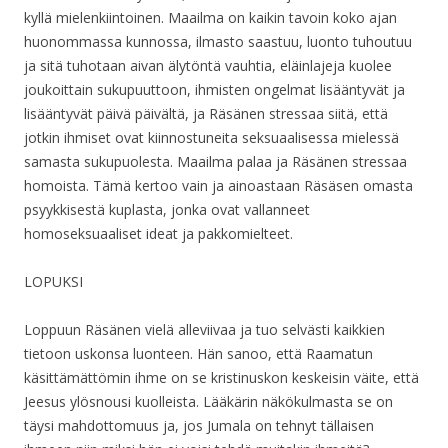
kyllä mielenkiintoinen. Maailma on kaikin tavoin koko ajan
huonommassa kunnossa, ilmasto saastuu, luonto tuhoutuu
ja sitä tuhotaan aivan älytöntä vauhtia, eläinlajeja kuolee
joukoittain sukupuuttoon, ihmisten ongelmat lisääntyvät ja
lisääntyvät päivä päivältä, ja Räsänen stressaa siitä, että
jotkin ihmiset ovat kiinnostuneita seksuaalisessa mielessä
samasta sukupuolesta. Maailma palaa ja Räsänen stressaa
homoista. Tämä kertoo vain ja ainoastaan Räsäsen omasta
psyykkisestä kuplasta, jonka ovat vallanneet
homoseksuaaliset ideat ja pakkomielteet.
LOPUKSI
Loppuun Räsänen vielä alleviivaa ja tuo selvästi kaikkien
tietoon uskonsa luonteen. Hän sanoo, että Raamatun
käsittämättömin ihme on se kristinuskon keskeisin väite, että
Jeesus ylösnousi kuolleista. Lääkärin näkökulmasta se on
täysi mahdottomuus ja, jos Jumala on tehnyt tällaisen