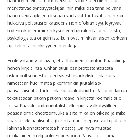
hahmon mielestä homoseksuaalisuudella ei ole mitään
merkittävää syntisyystekijää, niin miksi osa tänä päivänä
hänen seuraajikseen itseään väittävät tarttuvat tähän kuin
hukkuva pelastusrenkaaseen? Homofobian syyt löytyvät
todennäköisemminkin kyseiseen henkilön tajunnallisista,
psykologisista ongelmista kuin ovat minkäänlaisen korkean
ajattelun tai henkisyyden merkkejä.
Ei ole yhtään yllättävää, että Räsänen tukeutuu Paavaliin ja
hänen kirjeisiinsä. Onhan suuri osa protestanttisesta
uskonnollisuudesta ja erityisesti evankelisluterilaisuus
nimestään huolimatta pikemminkin juutalalais-
paavalilaisuutta tai luterilaispaavalilaisuutta. Räsänen lainaa
tekstisssään pitkän pätkän Paavalin kirjettä roomalaisille,
jossa Paavali fundamentalistiselle mustavalkotyylilleen
paasaa omia ehdottomuuksia siitä mikä on oikeaa ja mikä
väärää seksuaalisuutta (tosin tämänkin epäselvästi puhuen
lähinnä luonnottomasta himosta). On hyvä muistaa
minkälainen mielipuolinen persoona Paavali oli. Tämä