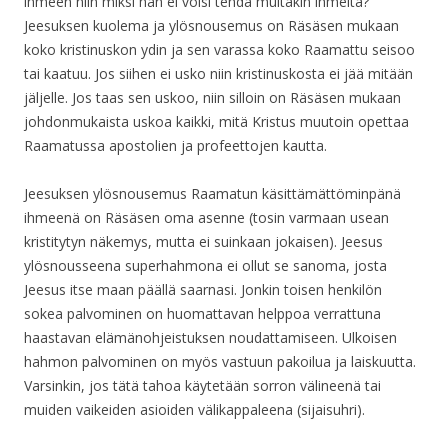
ihmeen niin miksi hän ei voisi tehdä muitakin ihmeitä?
Jeesuksen kuolema ja ylösnousemus on Räsäsen mukaan
koko kristinuskon ydin ja sen varassa koko Raamattu seisoo
tai kaatuu. Jos siihen ei usko niin kristinuskosta ei jää mitään
jäljelle. Jos taas sen uskoo, niin silloin on Räsäsen mukaan
johdonmukaista uskoa kaikki, mitä Kristus muutoin opettaa
Raamatussa apostolien ja profeettojen kautta.
Jeesuksen ylösnousemus Raamatun käsittämättöminpänä
ihmeenä on Räsäsen oma asenne (tosin varmaan usean
kristitytyn näkemys, mutta ei suinkaan jokaisen). Jeesus
ylösnousseena superhahmona ei ollut se sanoma, josta
Jeesus itse maan päällä saarnasi. Jonkin toisen henkilön
sokea palvominen on huomattavan helppoa verrattuna
haastavan elämänohjeistuksen noudattamiseen. Ulkoisen
hahmon palvominen on myös vastuun pakoilua ja laiskuutta.
Varsinkin, jos tätä tahoa käytetään sorron välineenä tai
muiden vaikeiden asioiden välikappaleena (sijaisuhri).