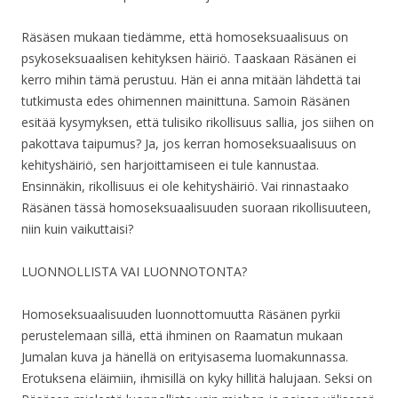
Räsäsen mukaan tiedämme, että homoseksuaalisuus on
psykoseksuaalisen kehityksen häiriö. Taaskaan Räsänen ei
kerro mihin tämä perustuu. Hän ei anna mitään lähdettä tai
tutkimusta edes ohimennen mainittuna. Samoin Räsänen
esitää kysymyksen, että tulisiko rikollisuus sallia, jos siihen on
pakottava taipumus? Ja, jos kerran homoseksuaalisuus on
kehityshäiriö, sen harjoittamiseen ei tule kannustaa.
Ensinnäkin, rikollisuus ei ole kehityshäiriö. Vai rinnastaako
Räsänen tässä homoseksuaalisuuden suoraan rikollisuuteen,
niin kuin vaikuttaisi?
LUONNOLLISTA VAI LUONNOTONTA?
Homoseksuaalisuuden luonnottomuutta Räsänen pyrkii
perustelemaan sillä, että ihminen on Raamatun mukaan
Jumalan kuva ja hänellä on erityisasema luomakunnassa.
Erotuksena eläimiin, ihmisillä on kyky hillitä halujaan. Seksi on