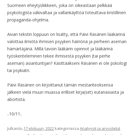
Suomeen eheytysliikkeen, joka on oikeastaan pelkkää
psykologista väkivaltaa ja vallankäyttöä toteuttava kristillinen
propaganda-ohjelma.
Aivan tekstin loppuun on lisätty, että Päivi Räsänen lääkärinä
valottaa ilmiötä ihmisen psyyken häiriönä ja perheen aseman
hämärtäjänä. Millä tavoin lääkärin opinnot ja lääkärinä
työskenteleminen tekee ihmisestä psyyken (tai perhe
aseman) asiantuntijan? Käsittääkseni Räsänen ei ole pskologi
tai psykiatri.
Päivi Räsänen on kirjoittanut tämän mestariteoksensa
jälkeen vielä muun muassa erilliset kirja(set) eutanasiasta ja
abortista.
..10/11..
Julkaistu
17 elokuun, 2022
kategoriassa
Analyysit ja arvostelut