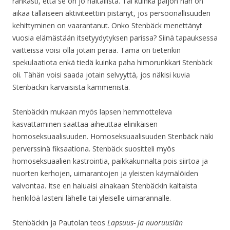
rankasti, että se on jo haitallista. Tai kuinka paljon hän on
aikaa tällaiseen aktiviteettiin pistänyt, jos persoonallisuuden
kehittyminen on vaarantanut. Onko Stenbäck menettänyt
vuosia elämästään itsetyydytyksen parissa? Siinä tapauksessa
väitteissä voisi olla jotain perää. Tämä on tietenkin
spekulaatiota enkä tiedä kuinka paha himorunkkari Stenbäck
oli. Tähän voisi saada jotain selvyyttä, jos näkisi kuvia
Stenbäckin karvaisista kämmenistä.
Stenbäckin mukaan myös lapsen hemmotteleva
kasvattaminen saattaa aiheuttaa elinikäisen
homoseksuaalisuuden. Homoseksuaalisuuden Stenbäck näki
perverssinä fiksaationa. Stenbäck suositteli myös
homoseksuaalien kastrointia, paikkakunnalta pois siirtoa ja
nuorten kerhojen, uimarantojen ja yleisten käymälöiden
valvontaa. Itse en haluaisi ainakaan Stenbäckin kaltaista
henkilöä lasteni lähelle tai yleiselle uimarannalle.
Stenbäckin ja Pautolan teos
Lapsuus- ja nuoruusiän