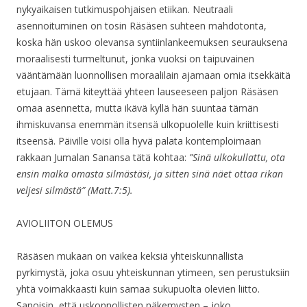
nykyaikaisen tutkimuspohjaisen etiikan. Neutraali
asennoituminen on tosin Räsäsen suhteen mahdotonta,
koska hän uskoo olevansa syntiinlankeemuksen seurauksena
moraalisesti turmeltunut, jonka vuoksi on taipuvainen
vääntämään luonnollisen moraalilain ajamaan omia itsekkäitä
etujaan. Tämä kiteyttää yhteen lauseeseen paljon Räsäsen
omaa asennetta, mutta ikävä kyllä hän suuntaa tämän
ihmiskuvansa enemmän itsensä ulkopuolelle kuin kriittisesti
itseensä. Päiville voisi olla hyvä palata kontemploimaan
rakkaan Jumalan Sanansa tätä kohtaa:
”Sinä ulkokullattu, ota
ensin malka omasta silmästäsi, ja sitten sinä näet ottaa rikan
veljesi silmästä” (Matt.7:5).
AVIOLIITON OLEMUS
Räsäsen mukaan on vaikea keksiä yhteiskunnallista
pyrkimystä, joka osuu yhteiskunnan ytimeen, sen perustuksiin
yhtä voimakkaasti kuin samaa sukupuolta olevien liitto.
Sanoisin, että uskonnollisten näkemysten – joko