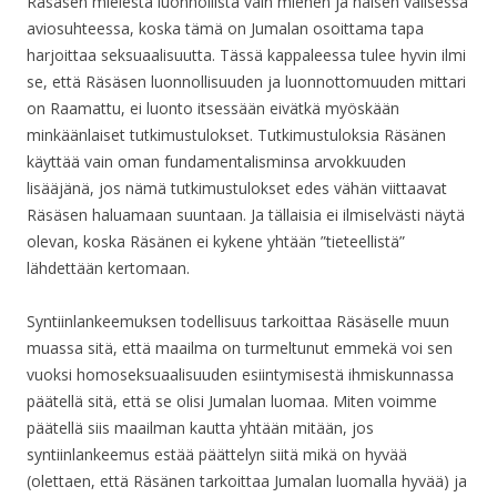
Räsäsen mielestä luonnollista vain miehen ja naisen välisessä
aviosuhteessa, koska tämä on Jumalan osoittama tapa
harjoittaa seksuaalisuutta. Tässä kappaleessa tulee hyvin ilmi
se, että Räsäsen luonnollisuuden ja luonnottomuuden mittari
on Raamattu, ei luonto itsessään eivätkä myöskään
minkäänlaiset tutkimustulokset. Tutkimustuloksia Räsänen
käyttää vain oman fundamentalisminsa arvokkuuden
lisääjänä, jos nämä tutkimustulokset edes vähän viittaavat
Räsäsen haluamaan suuntaan. Ja tällaisia ei ilmiselvästi näytä
olevan, koska Räsänen ei kykene yhtään ”tieteellistä”
lähdettään kertomaan.
Syntiinlankeemuksen todellisuus tarkoittaa Räsäselle muun
muassa sitä, että maailma on turmeltunut emmekä voi sen
vuoksi homoseksuaalisuuden esiintymisestä ihmiskunnassa
päätellä sitä, että se olisi Jumalan luomaa. Miten voimme
päätellä siis maailman kautta yhtään mitään, jos
syntiinlankeemus estää päättelyn siitä mikä on hyvää
(olettaen, että Räsänen tarkoittaa Jumalan luomalla hyvää) ja