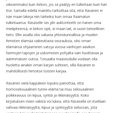
oikeammaksi kuin Kirkon, jos se päätyy eri tulkintaan kuin hän
itse. Samalla edellä mainittu tarkoittaa sitä, että Räsänen ei
näe maan lakeja niin tärkeiksi kuin omaa Raamatun
tulkintaansa. Räsäselle siis ylin auktoriteetti on hänen oma
mielipiteensä, ei kirkon opit, ei maan lait, ei uusin tieteellinen
tieto. Ellei asialla olisi vakavia yhteiskunnallisia ja muiden
ihmisten elämää vaikeuttavia seurauksia, olisi oman
elämänsä ohjaaminen satoja vuosia vanhojen aavikon
heimojen tapojen ja uskomisten pohjalta vain huvittavaa ja
äärimmäisen outoa. Toisaalta maaseudulla voidaan olla
huoletta ainakin oman karjan suhteen, sillä Räsänen ei
mahdollisesti himoitse toisten karjaa.
Räsänen vielä kappaleen lopuksi painottaa, että
homoseksuaalinen tunne-elämä tai muu seksuaalinen
poikkeavuus on kipua, syntiä ja rikkinäisyyttä. Koko
kirjoituksen rivien välistä voi lukea, että Räsäsellä on itsellään
vahvaa rikkinäisyyttä, kipua ja syntisyyttä sielussan, jota