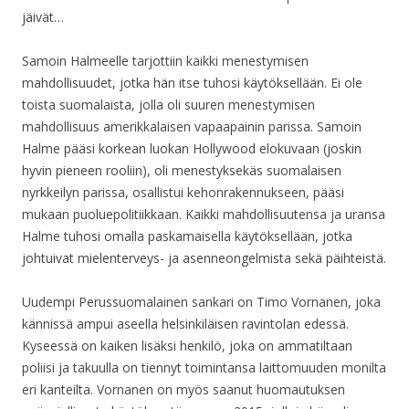
jäivät…
Samoin Halmeelle tarjottiin kaikki menestymisen
mahdollisuudet, jotka hän itse tuhosi käytöksellään. Ei ole
toista suomalaista, jolla oli suuren menestymisen
mahdollisuus amerikkalaisen vapaapainin parissa. Samoin
Halme pääsi korkean luokan Hollywood elokuvaan (joskin
hyvin pieneen rooliin), oli menestyksekäs suomalaisen
nyrkkeilyn parissa, osallistui kehonrakennukseen, pääsi
mukaan puoluepolitiikkaan. Kaikki mahdollisuutensa ja uransa
Halme tuhosi omalla paskamaisella käytöksellään, jotka
johtuivat mielenterveys- ja asenneongelmista sekä päihteistä.
Uudempi Perussuomalainen sankari on Timo Vornanen, joka
kännissä ampui aseella helsinkiläisen ravintolan edessä.
Kyseessä on kaiken lisäksi henkilö, joka on ammatiltaan
poliisi ja takuulla on tiennyt toimintansa laittomuuden monilta
eri kanteilta. Vornanen on myös saanut huomautuksen