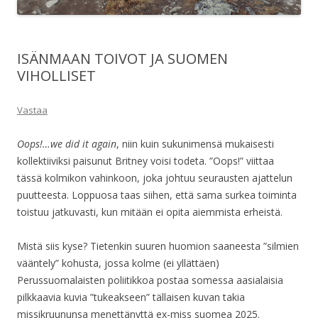
ISÄNMAAN TOIVOT JA SUOMEN
VIHOLLISET
Vastaa
Oops!…we did it again
, niin kuin sukunimensä mukaisesti
kollektiiviksi paisunut Britney voisi todeta. ”Oops!” viittaa
tässä kolmikon vahinkoon, joka johtuu seurausten ajattelun
puutteesta. Loppuosa taas siihen, että sama surkea toiminta
toistuu jatkuvasti, kun mitään ei opita aiemmista erheistä.
Mistä siis kyse? Tietenkin suuren huomion saaneesta ”silmien
vääntely” kohusta, jossa kolme (ei yllättäen)
Perussuomalaisten poliitikkoa postaa somessa aasialaisia
pilkkaavia kuvia ”tukeakseen” tällaisen kuvan takia
missikruununsa menettänyttä ex-miss suomea 2025.