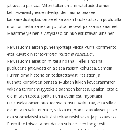
jatkuvasti paskaa. Miten tällainen ammattitaidottomien
kehitysviivästyneiden ilveilijöiden lauma pääsee
kansanedustajiksi, on se ehkä asian huolestuttavin puoli, sillä
moni on heitä äänestänyt, jotta he ovat paikkansa saaneet.
Maamme yleinen sivistystaso on huolestuttavan alhainen.
Perussuomalaisten puheenjohtaja Riikka Purra kommentoi,
että kuvat olivat ”
tökeröitä, mutta ei rasistisia”.
Perussuomalaiset on miltei ainoana – ellei ainoana –
puolueena jatkuvasti erilaisissa rasismikohuissa. Samoin
Purran oma historia on todistettavasti rasistien ja
uusnatsikontaktien parissa. Mukaan lukien kaveeraaminen
vakavia terrorismisyytöksiä saaneen kanssa. Epäilen, että ei
ole mitään tekoa, jonka Purra avoimesti myöntäisi
rasistiseksi oman puolueensa piiristä. Vaikuttaa, että sillä ei
ole mitään väliä Purralle, vaikka miljoonat aasialaiset ja iso
osa suomalaisista väittäisi tekoa rasistiseksi ja pilkkaavaksi.
Purra itse toisaalta noudattaa suhteellisen loogisesti