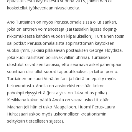
epäasiallisesta käytöksestä vuonna 2015, jolloin hän oli
kosketellut työkaveriaan nivusalueelta.
Ano Turtiainen on myös Perussuomalaisissa ollut sankari,
joka on entinen voimanostaja (sai tässäkin lajissa doping-
rikkomuksesta kahden vuoden kilpailukiellon). Turtiainen tosin
sai potkut Perussuomalaisista sopimattoman käytöksen
vuoksi (mm. julkaisi pilkkaavan postauksen George Floydista,
joka kuoli rasistisen poliisiväkivallan uhrina). Turtiaisen
ulostulot olivat sen tasoisia, että seuraava askel pahempaan
suuntaan olisi ollut suorat tappouhkaukset ja laiton porno.
Turtiainen on suuri Venäjän fani ja häntä on epäilty myös
tietovuodosta. Anolla on ansiorekisterissään kolme
pahoinpitelysyytettä (joista yksi on 14-vuotias poika).
Kirsikkana kakun päällä Anolla on vakaa usko Litteään
Maahan (eli hän ei usko Maapalloon. Huom! Perus-Laura
Huhtasaari uskoo myös uskonnollisen kreationismin
selityksiin tieteellisten sijasta).