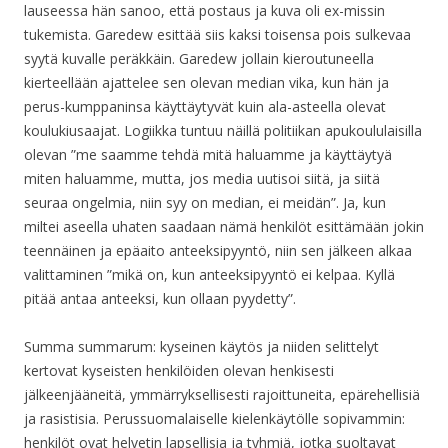
lauseessa hän sanoo, että postaus ja kuva oli ex-missin
tukemista. Garedew esittää siis kaksi toisensa pois sulkevaa
syytä kuvalle peräkkäin. Garedew jollain kieroutuneella
kierteellään ajattelee sen olevan median vika, kun hän ja
perus-kumppaninsa käyttäytyvät kuin ala-asteella olevat
koulukiusaajat. Logiikka tuntuu näillä politiikan apukoululaisilla
olevan ”me saamme tehdä mitä haluamme ja käyttäytyä
miten haluamme, mutta, jos media uutisoi siitä, ja siitä
seuraa ongelmia, niin syy on median, ei meidän”. Ja, kun
miltei aseella uhaten saadaan nämä henkilöt esittämään jokin
teennäinen ja epäaito anteeksipyyntö, niin sen jälkeen alkaa
valittaminen ”mikä on, kun anteeksipyyntö ei kelpaa. Kyllä
pitää antaa anteeksi, kun ollaan pyydetty”.
Summa summarum: kyseinen käytös ja niiden selittelyt
kertovat kyseisten henkilöiden olevan henkisesti
jälkeenjääneitä, ymmärryksellisesti rajoittuneita, epärehellisiä
ja rasistisia. Perussuomalaiselle kielenkäytölle sopivammin:
henkilöt ovat helvetin lapsellisia ja tyhmiä, jotka suoltavat