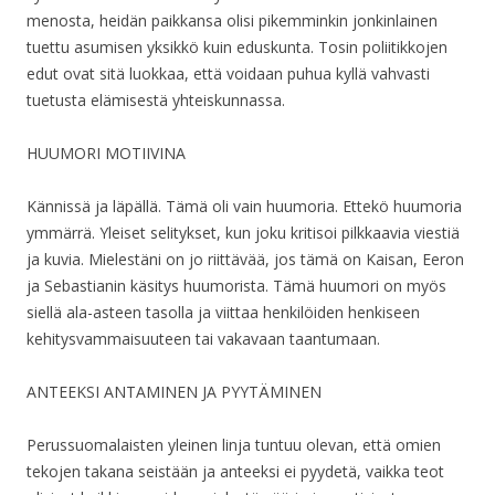
menosta, heidän paikkansa olisi pikemminkin jonkinlainen
tuettu asumisen yksikkö kuin eduskunta. Tosin poliitikkojen
edut ovat sitä luokkaa, että voidaan puhua kyllä vahvasti
tuetusta elämisestä yhteiskunnassa.
HUUMORI MOTIIVINA
Kännissä ja läpällä. Tämä oli vain huumoria. Ettekö huumoria
ymmärrä. Yleiset selitykset, kun joku kritisoi pilkkaavia viestiä
ja kuvia. Mielestäni on jo riittävää, jos tämä on Kaisan, Eeron
ja Sebastianin käsitys huumorista. Tämä huumori on myös
siellä ala-asteen tasolla ja viittaa henkilöiden henkiseen
kehitysvammaisuuteen tai vakavaan taantumaan.
ANTEEKSI ANTAMINEN JA PYYTÄMINEN
Perussuomalaisten yleinen linja tuntuu olevan, että omien
tekojen takana seistään ja anteeksi ei pyydetä, vaikka teot