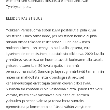
esimerkillisen suomalais-kristillistä elämää viettävän
Tynkkysen pois.
ELEIDEN RASISTISUUS
Yksikään Perussuomalaisten kuvia postaillut ei pidä kuvia
rasistisina. Onko tämä ihme, jos rasistinen henkilö ei pidä
mitään omaa tekoaan rasistisena? Suurin osa – itseni
mukaan lukien – on tiennyt jo 80-luvulla lapsena, että
kyseinen ele on rasistinen ja aasialaisia pilkkaava. 2020-luvulla
ymmärrys rasismista on huomattavasti korkeammalla tasolla
yleisesti ottaen kuin 80-luvulla (paitsi näemmä
perussuomalaisilla). Samoin jo lapset ymmärtävät tämän, niin
miten on mahdollista, että kronologisesti aikuiset
kansanedustajat eivät tajua tämän olevan pilkkaavaa.
Suomalaisia kohtaan ei ole vastaavaa elettä, johon tätä voisi
verrata, mutta ehkä vastaavaa olisi pitää etusormea
ylähuulen ja nenän välissä ja toista kättä suoraksi
ojennettuna ja kommentoida ”tässä vähän venyttelen