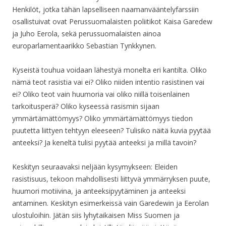
Henkilöt, jotka tähän lapselliseen naamanvääntelyfarssiin
osallistuivat ovat Perussuomalaisten poliitikot Kaisa Garedew
ja Juho Eerola, sekä perussuomalaisten ainoa
europarlamentaarikko Sebastian Tynkkynen.
Kyseistä touhua voidaan lähestyä monelta eri kantilta. Oliko
nämä teot rasistia vai ei? Oliko niiden intentio rasistinen vai
ei? Oliko teot vain huumoria vai oliko niillä toisenlainen
tarkoitusperä? Oliko kyseessä rasismin sijaan
ymmärtämättömyys? Oliko ymmärtämättömyys tiedon
puutetta liittyen tehtyyn eleeseen? Tulisiko näitä kuvia pyytää
anteeksi? Ja keneltä tulisi pyytää anteeksi ja millä tavoin?
Keskityn seuraavaksi neljään kysymykseen: Eleiden
rasistisuus, tekoon mahdollisesti liittyvä ymmärryksen puute,
huumori motiivina, ja anteeksipyytäminen ja anteeksi
antaminen. Keskityn esimerkeissä vain Garedewin ja Eerolan
ulostuloihin. Jätän siis lyhytaikaisen Miss Suomen ja