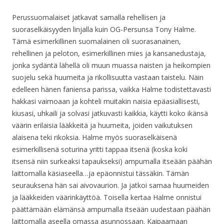
Perussuomalaiset jatkavat samalla rehellisen ja
suoraselkäisyyden linjalla kuin OG-Persunsa Tony Halme.
Tämä esimerkillinen suomalainen oli suorasanainen,
rehellinen ja peloton, esimerkillinen mies ja kansanedustaja,
jonka sydäntä lähellä oli muun muassa naisten ja heikompien
suojelu sekä huumeita ja rikollisuutta vastaan taistelu. Näin
edelleen hänen faniensa parissa, vaikka Halme todistettavasti
hakkasi vaimoaan ja kohteli muitakin naisia epäasiallisesti,
kiusasi, uhkaili ja solvasi jatkuvasti kaikkia, käytti koko ikänsä
väärin erilaisia lääkkeitä ja huumeita, joiden vaikutuksen
alaisena teki rikoksia. Halme myös suoraselkäisenä
esimerkillisenä soturina yritti tappaa itsenä (koska koki
itsensä niin surkeaksi tapaukseksi) ampumalla itseään päähän
laittomalla käsiaseella…ja epäonnistui tässäkin. Tämän
seurauksena hän sai aivovaurion. Ja jatkoi samaa huumeiden
ja lääkkeiden väärinkäyttöä. Toisella kertaa Halme onnistui
päättämään elämänsä ampumalla itseään uudestaan päähän
laittomalla aseella omassa asunnossaan. Kaipaamaan