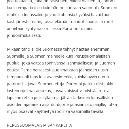
politiikkaansa, joka on rasistinen, oikeistolainen ja, johon ei
kuulu empatia (niin kuin hän on suoraan sanonut). Suomi on
matkalla Intiassakin jo vuosituhansia hyväksi havaittuun
kastijärjestelmään, jossa elämän mahdollisuudet ja roolit
annetaan syntymässä. Tässä Purra on toiminut
johdonmukaisesti.
Mikään taho ei ole Suomessa tehnyt haittaa enemmän
Suomelle ja Suomen maineelle kuin Perussuomalaisten
puolue, joka väittää toimivansa isänmaallisesti ja Suomen
eduksi. Tämä henkisesti puolimatkaan jääneiden uusin
tempaus oli taas loistava esimerkki, kuinka hyvin nämä
patriootit ajavat Suomen etuja. Parempi paikka olisi jokin
lastenohjelma tai sirkus, jossa voisivat viihdyttää muita
lapsenmielisiä pelleilyllään ja jättää tärkeiden kansallisten
asioiden ajaminen asiantuntijoille ja asiansa osaajille, jotka
myös osaavat käyttäytyä roolinsa vaatimalla tavalla.
PERUSSUOMALAISIA SANKAREITA