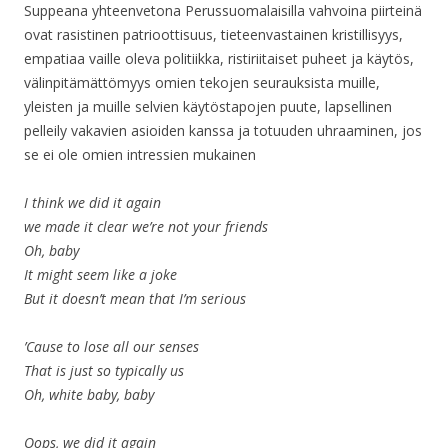
Suppeana yhteenvetona Perussuomalaisilla vahvoina piirteinä
ovat rasistinen patrioottisuus, tieteenvastainen kristillisyys,
empatiaa vaille oleva politiikka, ristiriitaiset puheet ja käytös,
välinpitämättömyys omien tekojen seurauksista muille,
yleisten ja muille selvien käytöstapojen puute, lapsellinen
pelleily vakavien asioiden kanssa ja totuuden uhraaminen, jos
se ei ole omien intressien mukainen
I think we did it again
we made it clear we’re not your friends
Oh, baby
It might seem like a joke
But it doesn’t mean that I’m serious
’Cause to lose all our senses
That is just so typically us
Oh, white baby, baby
Oops, we did it again