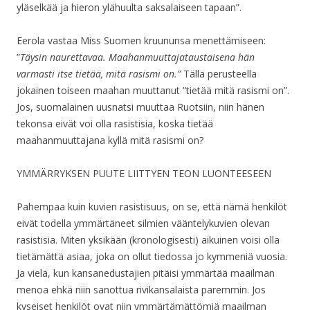
yläselkää ja hieron ylähuulta saksalaiseen tapaan”.
Eerola vastaa Miss Suomen kruununsa menettämiseen:
”
Täysin naurettavaa. Maahanmuuttajataustaisena hän
varmasti itse tietää, mitä rasismi on.”
Tällä perusteella
jokainen toiseen maahan muuttanut ”tietää mitä rasismi on”.
Jos, suomalainen uusnatsi muuttaa Ruotsiin, niin hänen
tekonsa eivät voi olla rasistisia, koska tietää
maahanmuuttajana kyllä mitä rasismi on?
YMMÄRRYKSEN PUUTE LIITTYEN TEON LUONTEESEEN
Pahempaa kuin kuvien rasistisuus, on se, että nämä henkilöt
eivät todella ymmärtäneet silmien vääntelykuvien olevan
rasistisia. Miten yksikään (kronologisesti) aikuinen voisi olla
tietämättä asiaa, joka on ollut tiedossa jo kymmeniä vuosia.
Ja vielä, kun kansanedustajien pitäisi ymmärtää maailman
menoa ehkä niin sanottua rivikansalaista paremmin. Jos
kyseiset henkilöt ovat niin ymmärtämättömiä maailman