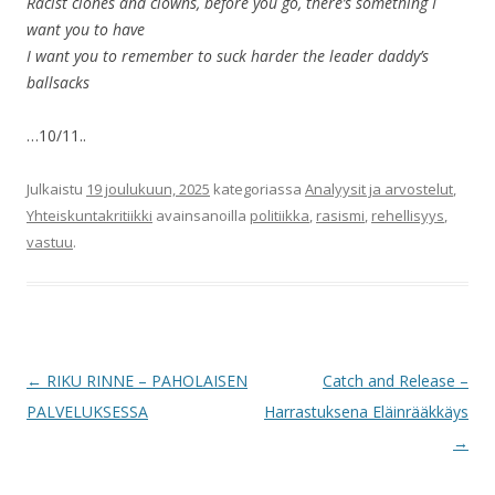
Racist clones and clowns, before you go, there’s something I
want you to have
I want you to remember to suck harder the leader daddy’s
ballsacks
…10/11..
Julkaistu
19 joulukuun, 2025
kategoriassa
Analyysit ja arvostelut
,
Yhteiskuntakritiikki
avainsanoilla
politiikka
,
rasismi
,
rehellisyys
,
vastuu
.
Artikkelien
←
RIKU RINNE – PAHOLAISEN
Catch and Release –
selaus
PALVELUKSESSA
Harrastuksena Eläinrääkkäys
→