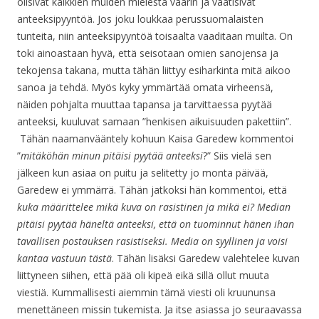
olisivat kaikkien muiden mielestä väärin ja vaatisivat
anteeksipyyntöä. Jos joku loukkaa perussuomalaisten
tunteita, niin anteeksipyyntöä toisaalta vaaditaan muilta. On
toki ainoastaan hyvä, että seisotaan omien sanojensa ja
tekojensa takana, mutta tähän liittyy esiharkinta mitä aikoo
sanoa ja tehdä. Myös kyky ymmärtää omata virheensä,
näiden pohjalta muuttaa tapansa ja tarvittaessa pyytää
anteeksi, kuuluvat samaan ”henkisen aikuisuuden pakettiin”.
Tähän naamanvääntely kohuun Kaisa Garedew kommentoi
”
mitäköhän minun pitäisi pyytää anteeksi
?” Siis vielä sen
jälkeen kun asiaa on puitu ja selitetty jo monta päivää,
Garedew ei ymmärrä. Tähän jatkoksi hän kommentoi, että
kuka määrittelee mikä kuva on rasistinen ja mikä ei? Median
pitäisi pyytää häneltä anteeksi, että on tuominnut hänen ihan
tavallisen postauksen rasistiseksi. Media on syyllinen ja voisi
kantaa vastuun tästä
. Tähän lisäksi Garedew valehtelee kuvan
liittyneen siihen, että pää oli kipeä eikä sillä ollut muuta
viestiä. Kummallisesti aiemmin tämä viesti oli kruununsa
menettäneen missin tukemista. Ja itse asiassa jo seuraavassa