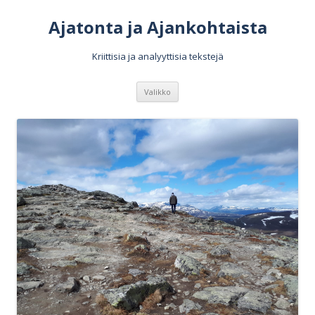
Ajatonta ja Ajankohtaista
Kriittisia ja analyyttisia tekstejä
Siirry
Valikko
sisältöön