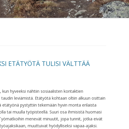
KSI ETÄTYÖTÄ TULISI VÄLTTÄÄ
 kun hyveeksi nähtiin sosiaalisten kontaktien
taudin leviämistä. Etätyötä kohtaan oltiin alkuun osittain
tä etätyönä pystyttiin tekemään hyvin monta erilaista
olla tai muulla työpisteellä. Suuri osa ihmisistä huomasi
Työmatkoihin menevät minuutit, jopa tunnit, jotka eivät
 työajaksikaan, muuttuivat hyödylliseksi vapaa-ajaksi.