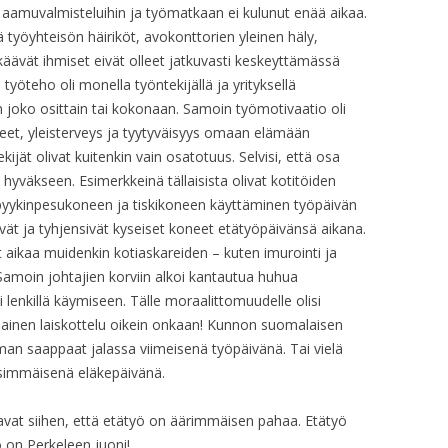
 aamuvalmisteluihin ja työmatkaan ei kulunut enää aikaa.
 työyhteisön häiriköt, avokonttorien yleinen häly,
lkäävät ihmiset eivät olleet jatkuvasti keskeyttämässä
työteho oli monella työntekijällä ja yrityksellä
ön joko osittain tai kokonaan. Samoin työmotivaatio oli
eet, yleisterveys ja tyytyväisyys omaan elämään
ijät olivat kuitenkin vain osatotuus. Selvisi, että osa
hyväkseen. Esimerkkeinä tällaisista olivat kotitöiden
pyykinpesukoneen ja tiskikoneen käyttäminen työpäivän
vät ja tyhjensivät kyseiset koneet etätyöpäivänsä aikana.
 aikaa muidenkin kotiaskareiden – kuten imurointi ja
Samoin johtajien korviin alkoi kantautua huhua
 lenkillä käymiseen. Tälle moraalittomuudelle olisi
ällainen laiskottelu oikein onkaan! Kunnon suomalaisen
irman saappaat jalassa viimeisenä työpäivänä. Tai vielä
simmäisenä eläkepäivänä.
taavat siihen, että etätyö on äärimmäisen pahaa. Etätyö
ö on Perkeleen juoni!