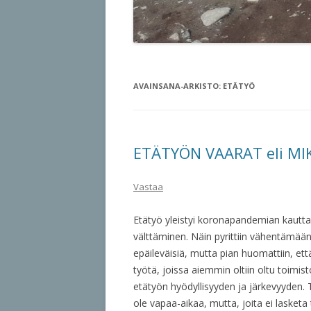
AVAINSANA-ARKISTO:
ETÄTYÖ
ETÄTYÖN VAARAT eli MI
Vastaa
Etätyö yleistyi koronapandemian kautta,
välttäminen. Näin pyrittiin vähentämään 
epäileväisiä, mutta pian huomattiin, et
työtä, joissa aiemmin oltiin oltu toimist
etätyön hyödyllisyyden ja järkevyyden. 
ole vapaa-aikaa, mutta, joita ei lasketa