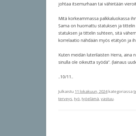
johtaa itsemurhaan tai vähintään vieroit
Mitä korkeammassa palkkaluokassa ihmi
Sama on huomattu statuksen ja titteli
statuksen ja tittelin suhteen, sitä vähe
korrelaatio nähdään myös etätyön ja iho
Kuten meidän luterilaisten Herra, aina ni
sinulla ole oikeutta syödä”. (lainaus 
..10/11..
Julkaistu
11 lokakuun, 2024
kategoriassa
t
terveys
,
työ
,
työelämä
,
vastuu
.