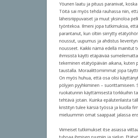
Yöunen laatu ja pituus paranivat, koska
Töitä sai myös tehdä rauhassa niin, että
läheisriippuvaiset ja muut yksinoloa pe
työntekoa. Ilmeni jopa tutkimuksia, että 
parantanut, kun oltiin siirrytty etätyöh
noussut, uupumus ja ahdistus lieventyn
nousseet. Kaikki nämä edellä mainitut tek
ihmisistä käytti etäpäivää sumeilematta 
tekeminen etätyöpäivän aikana, kuten 
taustalla. Moraalittomimmat jopa täytti
On myös huhua, että osa olisi käyttänyt
pölyjen pyyhkiminen – suorittamiseen. 
ruokatunnin käyttämisestä torkkuihin tai
tehtävä jotain. Kuinka epäluterilaista t
kristityn tulee kärsiä työssä ja kuolla f
mieluummin omat saappaat jalassa en
Viimeiset tutkimukset itse asiassa viit
tuhoaa ihmisen ruumiin ja sielun. Etäty