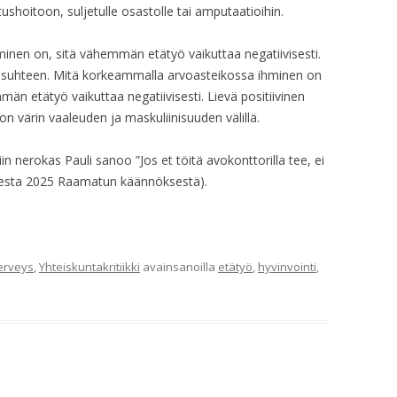
ushoitoon, suljetulle osastolle tai amputaatioihin.
nen on, sitä vähemmän etätyö vaikuttaa negatiivisesti.
n suhteen. Mitä korkeammalla arvoasteikossa ihminen on
mmän etätyö vaikuttaa negatiivisesti. Lievä positiivinen
n värin vaaleuden ja maskuliinisuuden välillä.
in nerokas Pauli sanoo ”Jos et töitä avokonttorilla tee, ei
uudesta 2025 Raamatun käännöksestä).
erveys
,
Yhteiskuntakritiikki
avainsanoilla
etätyö
,
hyvinvointi
,