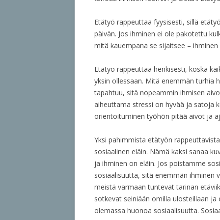
Etätyö rappeuttaa fyysisesti, sillä etät
päivän. Jos ihminen ei ole pakotettu k
mitä kauempana se sijaitsee – ihminen ei
Etätyö rappeuttaa henkisesti, koska ka
yksin ollessaan. Mitä enemmän turhia hä
tapahtuu, sitä nopeammin ihmisen aivot
aiheuttama stressi on hyvää ja satoja 
orientoituminen työhön pitää aivot ja a
Yksi pahimmista etätyön rappeuttavista
sosiaalinen eläin. Nämä kaksi sanaa ku
ja ihminen on eläin. Jos poistamme sos
sosiaalisuutta, sitä enemmän ihminen va
meistä varmaan tuntevat tarinan etäviiko
sotkevat seiniään omilla ulosteillaan j
olemassa huonoa sosiaalisuutta. Sosi