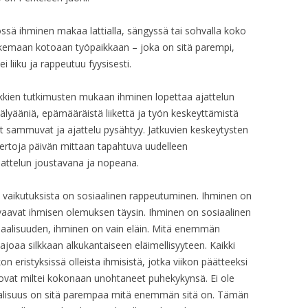
yössä ihminen makaa lattialla, sängyssä tai sohvalla koko
ulkemaan kotoaan työpaikkaan – joka on sitä parempi,
 liiku ja rappeutuu fyysisesti.
ikkien tutkimusten mukaan ihminen lopettaa ajattelun
lyääniä, epämääräistä liikettä ja työn keskeyttämistä
 sammuvat ja ajattelu pysähtyy. Jatkuvien keskeytysten
kertoja päivän mittaan tapahtuva uudelleen
jattelun joustavana ja nopeana.
 vaikutuksista on sosiaalinen rappeutuminen. Ihminen on
vaavat ihmisen olemuksen täysin. Ihminen on sosiaalinen
iaalisuuden, ihminen on vain eläin. Mitä enemmän
joaa silkkaan alkukantaiseen eläimellisyyteen. Kaikki
n eristyksissä olleista ihmisistä, jotka viikon päätteeksi
a ovat miltei kokonaan unohtaneet puhekykynsä. Ei ole
aalisuus on sitä parempaa mitä enemmän sitä on. Tämän