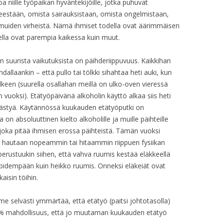
iille työpaikan hyväntekijöille, jotka puhuvat
estään, omista sairauksistaan, omista ongelmistaan,
muiden virheistä. Nämä ihmiset todella ovat äärimmäisen
della ovat parempia kaikessa kuin muut.
 suurista vaikutuksista on päihderiippuvuus. Kaikkihan
llaankin – että pullo tai tölkki sihahtaa heti auki, kun
lkeen (suurella osallahan meillä on ulko-oven vieressä
än vuoksi). Etätyöpäivänä alkoholin käyttö alkaa siis heti
päästyä. Käytännössä kuukauden etätyöputki on
on absoluuttinen kielto alkoholille ja muille päihteille
, joka pitää ihmisen erossa päihteistä. Tämän vuoksi
sä hautaan nopeammin tai hitaammin riippuen fysiikan
perustuukin siihen, että vahva ruumis kestää eläkkeellä
 pidempään kuin heikko ruumis. Onneksi eläkeiät ovat
isin töihin.
e selvästi ymmärtää, että etätyö (paitsi johtotasolla)
7% mahdollisuus, että jo muutaman kuukauden etätyö