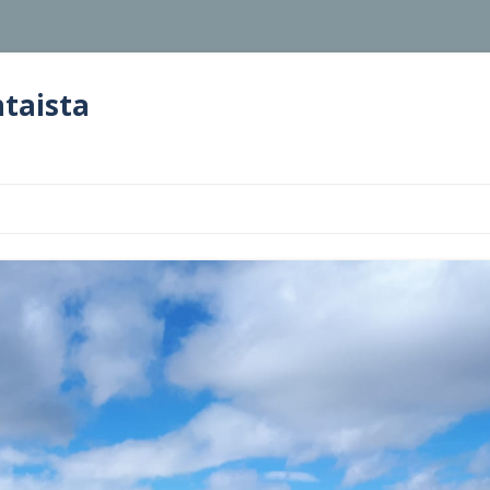
htaista
Siirry
sisältöön