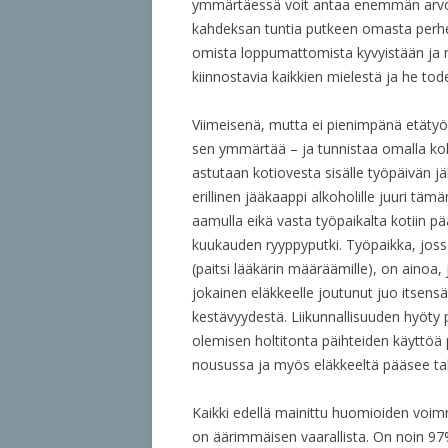
ymmärtäessä voit antaa enemmän arvoa n
kahdeksan tuntia putkeen omasta perhe
omista loppumattomista kyvyistään ja 
kiinnostavia kaikkien mielestä ja he to
Viimeisenä, mutta ei pienimpänä etätyön
sen ymmärtää – ja tunnistaa omalla kohda
astutaan kotiovesta sisälle työpäivän jä
erillinen jääkaappi alkoholille juuri täm
aamulla eikä vasta työpaikalta kotiin 
kuukauden ryyppyputki. Työpaikka, jossa 
(paitsi lääkärin määräämille), on ainoa
jokainen eläkkeelle joutunut juo itsen
kestävyydestä. Liikunnallisuuden hyöty 
olemisen holtitonta päihteiden käyttöä
nousussa ja myös eläkkeeltä pääsee taka
Kaikki edellä mainittu huomioiden voimm
on äärimmäisen vaarallista. On noin 9