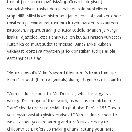
tarinat ja uskonnot pyörisivät (pääosin biologisen)
synnyttämisen, raskauden ja naisten sukupuolielinten
ympärillä. Miksi koko historian ajan miehet olisivat kertoneet
toisilleen ja levittäneet tarinoita liittyen naisten raskauteen,
istukkaan, napanuoraan jne. Kuka todella (Marien ja Vargin
lisäksi) ajattelee, että Fenrir-susi on kuvaus naisen vulvasta?
Kuten kaikki muut sudet tarinoissa? Aina? Miksi kukaan
vakavasti otettava myyttien ja folkloristiikan tutkija ei ole
esittänyt tällaisia?
”Remember, it’s Vidarr’s sword (Heimdallr’s head) that rips
Fenrir’s mouth (female genitals) during Ragnarök (childbirth).
”With all due respect to Mr. Dumezil, what he suggests is
wrong. The image of the sword, as well as the nickname
”ram” clearly refers to childbirth (but also Pan). s.155 Tähän
voisi hyvin vastata yksinkertaisesti ”With all due respect to
Mrs. Cachet, you are wrong and it refers as clearly to
childbirth as it refers to making chairs, cutting your hairs,