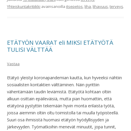
Yhteiskuntakritiikki
avainsanoilla
itsepetos
,
liha
,
lihavuus
,
terveys
.
ETÄTYÖN VAARAT eli MIKSI ETÄTYÖTÄ
TULISI VÄLTTÄÄ
Vastaa
Etätyö yleistyi koronapandemian kautta, kun hyveeksi nähtiin
sosiaalisten kontaktien välttäminen. Näin pyrittiin
vähentämään taudin leviämistä. Etätyötä kohtaan oltiin
alkuun osittain epäileväisiä, mutta pian huomattiin, että
etätyönä pystyttiin tekemään hyvin monta erilaista työtä,
joissa aiemmin oltiin oltu toimistolla tai muulla työpisteellä.
Suuri osa ihmisistä huomasi etätyön hyödyllisyyden ja
järkevyyden. Työmatkoihin menevät minuutit, jopa tunnit,