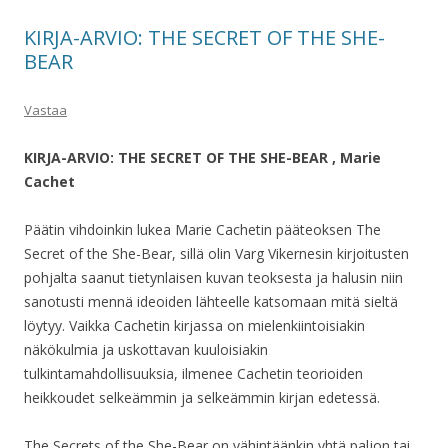
KIRJA-ARVIO: THE SECRET OF THE SHE-
BEAR
Vastaa
KIRJA-ARVIO: THE SECRET OF THE SHE-BEAR , Marie
Cachet
Päätin vihdoinkin lukea Marie Cachetin pääteoksen The
Secret of the She-Bear, sillä olin Varg Vikernesin kirjoitusten
pohjalta saanut tietynlaisen kuvan teoksesta ja halusin niin
sanotusti mennä ideoiden lähteelle katsomaan mitä sieltä
löytyy. Vaikka Cachetin kirjassa on mielenkiintoisiakin
näkökulmia ja uskottavan kuuloisiakin
tulkintamahdollisuuksia, ilmenee Cachetin teorioiden
heikkoudet selkeämmin ja selkeämmin kirjan edetessä.
The Secrets of the She-Bear on vähintäänkin yhtä paljon tai