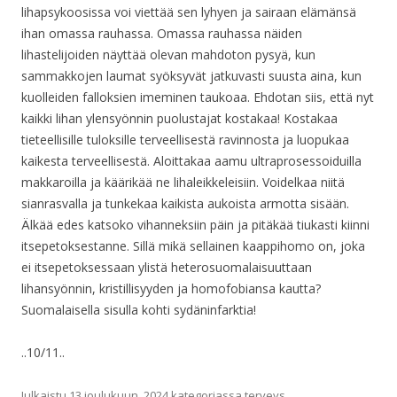
lihapsykoosissa voi viettää sen lyhyen ja sairaan elämänsä
ihan omassa rauhassa. Omassa rauhassa näiden
lihastelijoiden näyttää olevan mahdoton pysyä, kun
sammakkojen laumat syöksyvät jatkuvasti suusta aina, kun
kuolleiden falloksien imeminen taukoaa. Ehdotan siis, että nyt
kaikki lihan ylensyönnin puolustajat kostakaa! Kostakaa
tieteellisille tuloksille terveellisestä ravinnosta ja luopukaa
kaikesta terveellisestä. Aloittakaa aamu ultraprosessoiduilla
makkaroilla ja käärikää ne lihaleikkeleisiin. Voidelkaa niitä
sianrasvalla ja tunkekaa kaikista aukoista armotta sisään.
Älkää edes katsoko vihanneksiin päin ja pitäkää tiukasti kiinni
itsepetoksestanne. Sillä mikä sellainen kaappihomo on, joka
ei itsepetoksessaan ylistä heterosuomalaisuuttaan
lihansyönnin, kristillisyyden ja homofobiansa kautta?
Suomalaisella sisulla kohti sydäninfarktia!
..10/11..
Julkaistu
13 joulukuun, 2024
kategoriassa
terveys
,