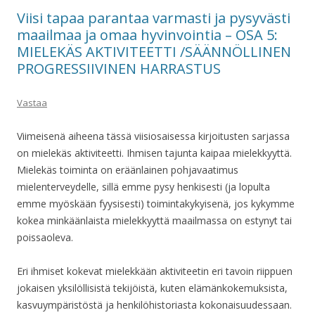
Viisi tapaa parantaa varmasti ja pysyvästi
maailmaa ja omaa hyvinvointia – OSA 5:
MIELEKÄS AKTIVITEETTI /SÄÄNNÖLLINEN
PROGRESSIIVINEN HARRASTUS
Vastaa
Viimeisenä aiheena tässä viisiosaisessa kirjoitusten sarjassa
on mielekäs aktiviteetti. Ihmisen tajunta kaipaa mielekkyyttä.
Mielekäs toiminta on eräänlainen pohjavaatimus
mielenterveydelle, sillä emme pysy henkisesti (ja lopulta
emme myöskään fyysisesti) toimintakykyisenä, jos kykymme
kokea minkäänlaista mielekkyyttä maailmassa on estynyt tai
poissaoleva.
Eri ihmiset kokevat mielekkään aktiviteetin eri tavoin riippuen
jokaisen yksilöllisistä tekijöistä, kuten elämänkokemuksista,
kasvuympäristöstä ja henkilöhistoriasta kokonaisuudessaan.