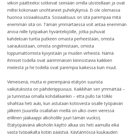
viikon päätteeksi sotkevat seiniään omilla ulosteillaan ja ovat
miltei kokonaan unohtaneet puhekykynsä. Ei ole olemassa
huonoa sosiaalisuutta. Sosiaalisuus on sitä parempaa mitä
enemmän sitä on. Tämän ymmärtäessä voit antaa enemmän
arvoa niille työpaikan hyväntekijöille, jotka puhuvat
kahdeksan tuntia putkeen omasta perheestään, omista
sairauksistaan, omista ongelmistaan, omista
loppumattomista kyvyistään ja muiden virheistä. Nämä
ihmiset todella ovat äärimmäisen kiinnostavia kaikkien
mielestä ja he todella ovat parempia kaikessa kuin muut.
Viimeisenä, mutta ei pienimpänä etätyön suurista
vaikutuksista on päihderiippuvuus. Kaikkihan sen ymmärtää –
ja tunnistaa omalla kohdallaankin – että pullo tai tölkki
sihahtaa heti auki, kun astutaan kotiovesta sisälle työpäivän
jälkeen (suurella osallahan meillä on ulko-oven vieressä
erillinen jääkaappi alkoholille juuri tämän vuoksi).
Etätyöpäivänä alkoholin käyttö alkaa siis heti aamulla eikä
vasta työpaikalta kotiin päästyä. Käytännössä kuukauden