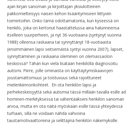
ajan kirjan sanoman ja kirjoittajan yksiulotteinen
pakkomielteisyys naisen kehon lisääntymiseen liittyviin
toimintoihin. Onko tämä odottamatonta, kun kyseessä on
henkilö, joka on kertonut haastattelussa aina halunneensa
itselleen suurperheen, ja nyt 36-vuotiaana (syntynyt vuonna
1988) olleensa raskaana tai synnyttänyt 18-vuotiaasta
(ensimmäinen lapsi seitsemästä syntyi vuonna 2007), lapset,
synnyttäminen ja raskaana oleminen on olemassaolon
keskiössä? Tähän kun vielä lisätään henkilöllä diagnosoitu
autismi. Piirre, jolle ominaista on käyttäytymiskaavojen
joustamattomuus ja toistuvuus sekä rajoittuneet
mielenkiinnonkohteet. En ota henkilön lapsi-ja
perhekeskeisyyttä sekä autismia tässä millään tavalla esille ad
hominen-merkityksessä tai vähentääkseni henkilön sanoman
arvoa, mutta en ota näitä myöskään esille tässä yhteydessä
turhaan, sillä ne voidaan nähdä vahvoina
taustamotivaattoreina ja selittäjinä henkilön näkemyksille.