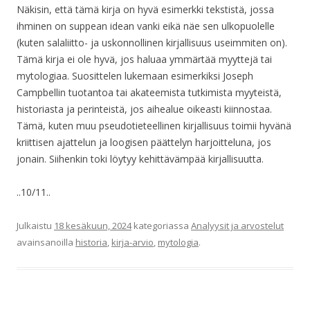
Näkisin, että tämä kirja on hyvä esimerkki tekstistä, jossa
ihminen on suppean idean vanki eikä näe sen ulkopuolelle
(kuten salaliitto- ja uskonnollinen kirjallisuus useimmiten on).
Tämä kirja ei ole hyvä, jos haluaa ymmärtää myyttejä tai
mytologiaa. Suosittelen lukemaan esimerkiksi Joseph
Campbellin tuotantoa tai akateemista tutkimista myyteistä,
historiasta ja perinteistä, jos aihealue oikeasti kiinnostaa.
Tämä, kuten muu pseudotieteellinen kirjallisuus toimii hyvänä
kriittisen ajattelun ja loogisen päättelyn harjoitteluna, jos
jonain. Siihenkin toki löytyy kehittävämpää kirjallisuutta.
..10/11..
Julkaistu
18 kesäkuun, 2024
kategoriassa
Analyysit ja arvostelut
avainsanoilla
historia
,
kirja-arvio
,
mytologia
.