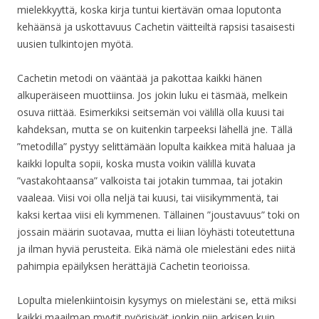
mielekkyyttä, koska kirja tuntui kiertävän omaa loputonta
kehäänsä ja uskottavuus Cachetin väitteiltä rapsisi tasaisesti
uusien tulkintojen myötä.
Cachetin metodi on vääntää ja pakottaa kaikki hänen
alkuperäiseen muottiinsa. Jos jokin luku ei täsmää, melkein
osuva riittää. Esimerkiksi seitsemän voi välillä olla kuusi tai
kahdeksan, mutta se on kuitenkin tarpeeksi lähellä jne. Tällä
”metodilla” pystyy selittämään lopulta kaikkea mitä haluaa ja
kaikki lopulta sopii, koska musta voikin välillä kuvata
”vastakohtaansa” valkoista tai jotakin tummaa, tai jotakin
vaaleaa. Viisi voi olla neljä tai kuusi, tai viisikymmentä, tai
kaksi kertaa viisi eli kymmenen. Tällainen ”joustavuus” toki on
jossain määrin suotavaa, mutta ei liian löyhästi toteutettuna
ja ilman hyviä perusteita. Eikä nämä ole mielestäni edes niitä
pahimpia epäilyksen herättäjiä Cachetin teorioissa.
Lopulta mielenkiintoisin kysymys on mielestäni se, että miksi
kaikki maailman myytit pyörisivät jonkin niin arkisen kuin