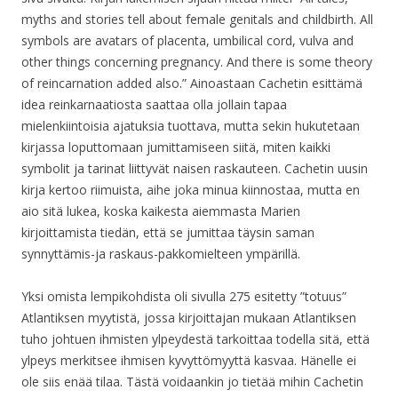
myths and stories tell about female genitals and childbirth. All
symbols are avatars of placenta, umbilical cord, vulva and
other things concerning pregnancy. And there is some theory
of reincarnation added also.” Ainoastaan Cachetin esittämä
idea reinkarnaatiosta saattaa olla jollain tapaa
mielenkiintoisia ajatuksia tuottava, mutta sekin hukutetaan
kirjassa loputtomaan jumittamiseen siitä, miten kaikki
symbolit ja tarinat liittyvät naisen raskauteen. Cachetin uusin
kirja kertoo riimuista, aihe joka minua kiinnostaa, mutta en
aio sitä lukea, koska kaikesta aiemmasta Marien
kirjoittamista tiedän, että se jumittaa täysin saman
synnyttämis-ja raskaus-pakkomielteen ympärillä.
Yksi omista lempikohdista oli sivulla 275 esitetty ”totuus”
Atlantiksen myytistä, jossa kirjoittajan mukaan Atlantiksen
tuho johtuen ihmisten ylpeydestä tarkoittaa todella sitä, että
ylpeys merkitsee ihmisen kyvyttömyyttä kasvaa. Hänelle ei
ole siis enää tilaa. Tästä voidaankin jo tietää mihin Cachetin