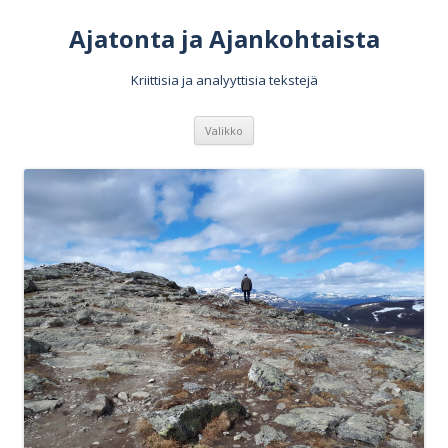
Ajatonta ja Ajankohtaista
Kriittisia ja analyyttisia tekstejä
Siirry
Valikko
sisältöön