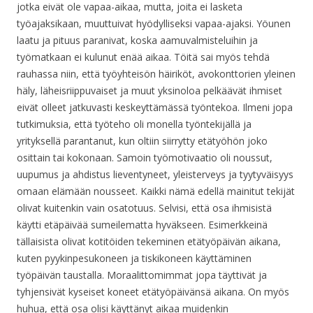
jotka eivät ole vapaa-aikaa, mutta, joita ei lasketa
työajaksikaan, muuttuivat hyödylliseksi vapaa-ajaksi. Yöunen
laatu ja pituus paranivat, koska aamuvalmisteluihin ja
työmatkaan ei kulunut enää aikaa. Töitä sai myös tehdä
rauhassa niin, että työyhteisön häiriköt, avokonttorien yleinen
häly, läheisriippuvaiset ja muut yksinoloa pelkäävät ihmiset
eivät olleet jatkuvasti keskeyttämässä työntekoa. Ilmeni jopa
tutkimuksia, että työteho oli monella työntekijällä ja
yrityksellä parantanut, kun oltiin siirrytty etätyöhön joko
osittain tai kokonaan. Samoin työmotivaatio oli noussut,
uupumus ja ahdistus lieventyneet, yleisterveys ja tyytyväisyys
omaan elämään nousseet. Kaikki nämä edellä mainitut tekijät
olivat kuitenkin vain osatotuus. Selvisi, että osa ihmisistä
käytti etäpäivää sumeilematta hyväkseen. Esimerkkeinä
tällaisista olivat kotitöiden tekeminen etätyöpäivän aikana,
kuten pyykinpesukoneen ja tiskikoneen käyttäminen
työpäivän taustalla. Moraalittomimmat jopa täyttivät ja
tyhjensivät kyseiset koneet etätyöpäivänsä aikana. On myös
huhua, että osa olisi käyttänyt aikaa muidenkin