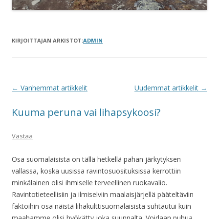
KIRJOITTAJAN ARKISTOT:
ADMIN
Artikkelien
←
Vanhemmat artikkelit
Uudemmat artikkelit
→
selaus
Kuuma peruna vai lihapsykoosi?
Vastaa
Osa suomalaisista on tällä hetkellä pahan järkytyksen
vallassa, koska uusissa ravintosuosituksissa kerrottiin
minkälainen olisi ihmiselle terveellinen ruokavalio.
Ravintotieteellisiin ja ilmiselviin maalaisjärjellä pääteltäviin
faktoihin osa näistä lihakulttisuomalaisista suhtautui kuin
maahamme olisi hyökätty joka suunnalta. Voidaan puhua