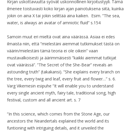
Kirjan uskottavuutta syövät uskonnollinen kirjoitustyyli. Tämä
ilmenee toistuvasti koko kirjan ajan painotuksena siitä, kuinka
jokin on aina X tai jokin selittää aina kaiken. Esim. ”The sea,
water, is always an avatar of amniotic fluid” s.154
Samoin muut eri mieltä ovat aina väärässä. Asiaa ei edes
ilmaista niin, että ”mielestäni aiemmat tutkimukset tästä on
väärin/mielestäni tämä teoria ei ole oikein” vaan
mustavalkoisesti ja äärimmäisesti ”kaikki aiemmat tutkijat
ovat väärässä”. ”The Secret of the She-Bear” reveals an
astounding truth” (takakansi). ”She explains every branch on
the tree, every twig and leaf, every fruit and flower…” s. 6.
Varg Vikernesin esipuhe ”It will enable you to understand
every single ancient myth, fairy tale, traditional song, high
festival, custom and all ancient art. s. 7
”In this science, which comes from the Stone Age, our
ancestors the Neandertals explained the world and its
funtioning with intriguing details, and it unveiled the