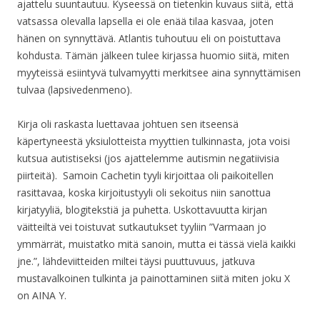
ajattelu suuntautuu. Kyseessä on tietenkin kuvaus siitä, että
vatsassa olevalla lapsella ei ole enää tilaa kasvaa, joten
hänen on synnyttävä. Atlantis tuhoutuu eli on poistuttava
kohdusta. Tämän jälkeen tulee kirjassa huomio siitä, miten
myyteissä esiintyvä tulvamyytti merkitsee aina synnyttämisen
tulvaa (lapsivedenmeno).
Kirja oli raskasta luettavaa johtuen sen itseensä
käpertyneestä yksiulotteista myyttien tulkinnasta, jota voisi
kutsua autistiseksi (jos ajattelemme autismin negatiivisia
piirteitä). Samoin Cachetin tyyli kirjoittaa oli paikoitellen
rasittavaa, koska kirjoitustyyli oli sekoitus niin sanottua
kirjatyyliä, blogitekstiä ja puhetta. Uskottavuutta kirjan
väitteiltä vei toistuvat sutkautukset tyyliin ”Varmaan jo
ymmärrät, muistatko mitä sanoin, mutta ei tässä vielä kaikki
jne.”, lähdeviitteiden miltei täysi puuttuvuus, jatkuva
mustavalkoinen tulkinta ja painottaminen siitä miten joku X
on AINA Y.