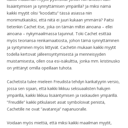
lisääntymisen ja synnyttämisen ympärillä? Ja miksi nämä
kaikki myytit olisi ”koodattu” tässä asiassa niin
monimutkaisiksi, että niitä ei juuri kukaan ymmärrä? Paitsi
tietenkin Cachet itse, joka on tämän miltei ainoana – ellei
ainoana – nykymaailmassa tajunnut. Toki Cachet esittää
myös teoriansa reinkarnaatiosta, johon tämä synnyttäminen
ja syntyminen myös liittyvät. Cachetin mukaan kaikki myytit
todella kertovat jälleensyntymisestä ja menneisyyden
muistamisesta, ollen osa esi-isäkulttia, jonka mm. kristinusko
on yrittänyt omilla opeillaan tuhota.
Cachetista tulee mieleen Freudista tehdyn karikatyyrin versio,
jossa sen sijaan, että kaikki liikkuu seksuaalisten halujen
ympärillä, kaikki liikkuu lisääntymisen ja raskauden ympärillä.
”Freudille” kaikki pitkulaiset asiat symboloivat penistä,
Cachetille ne ovat ”avatareja” napanuoralle.
Voidaan myös miettiä, että miksi kaikki maailman myytit,