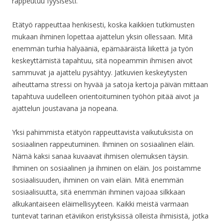
rappeutuu fyysisesti.
Etätyö rappeuttaa henkisesti, koska kaikkien tutkimusten
mukaan ihminen lopettaa ajattelun yksin ollessaan. Mitä
enemmän turhia hälyääniä, epämääräistä liikettä ja työn
keskeyttämistä tapahtuu, sitä nopeammin ihmisen aivot
sammuvat ja ajattelu pysähtyy. Jatkuvien keskeytysten
aiheuttama stressi on hyvää ja satoja kertoja päivän mittaan
tapahtuva uudelleen orientoituminen työhön pitää aivot ja
ajattelun joustavana ja nopeana.
Yksi pahimmista etätyön rappeuttavista vaikutuksista on
sosiaalinen rappeutuminen. Ihminen on sosiaalinen eläin.
Nämä kaksi sanaa kuvaavat ihmisen olemuksen täysin.
Ihminen on sosiaalinen ja ihminen on eläin. Jos poistamme
sosiaalisuuden, ihminen on vain eläin. Mitä enemmän
sosiaalisuutta, sitä enemmän ihminen vajoaa silkkaan
alkukantaiseen eläimellisyyteen. Kaikki meistä varmaan
tuntevat tarinan etäviikon eristyksissä olleista ihmisistä, jotka