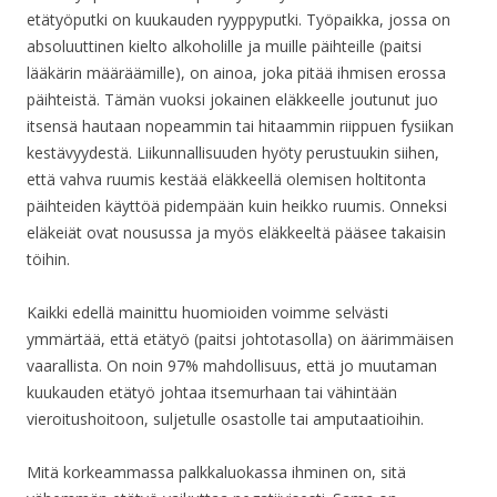
etätyöputki on kuukauden ryyppyputki. Työpaikka, jossa on
absoluuttinen kielto alkoholille ja muille päihteille (paitsi
lääkärin määräämille), on ainoa, joka pitää ihmisen erossa
päihteistä. Tämän vuoksi jokainen eläkkeelle joutunut juo
itsensä hautaan nopeammin tai hitaammin riippuen fysiikan
kestävyydestä. Liikunnallisuuden hyöty perustuukin siihen,
että vahva ruumis kestää eläkkeellä olemisen holtitonta
päihteiden käyttöä pidempään kuin heikko ruumis. Onneksi
eläkeiät ovat nousussa ja myös eläkkeeltä pääsee takaisin
töihin.
Kaikki edellä mainittu huomioiden voimme selvästi
ymmärtää, että etätyö (paitsi johtotasolla) on äärimmäisen
vaarallista. On noin 97% mahdollisuus, että jo muutaman
kuukauden etätyö johtaa itsemurhaan tai vähintään
vieroitushoitoon, suljetulle osastolle tai amputaatioihin.
Mitä korkeammassa palkkaluokassa ihminen on, sitä