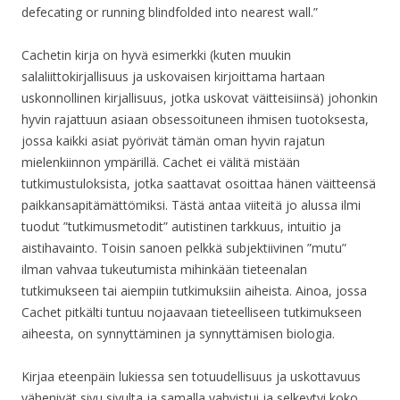
defecating or running blindfolded into nearest wall.”
Cachetin kirja on hyvä esimerkki (kuten muukin
salaliittokirjallisuus ja uskovaisen kirjoittama hartaan
uskonnollinen kirjallisuus, jotka uskovat väitteisiinsä) johonkin
hyvin rajattuun asiaan obsessoituneen ihmisen tuotoksesta,
jossa kaikki asiat pyörivät tämän oman hyvin rajatun
mielenkiinnon ympärillä. Cachet ei välitä mistään
tutkimustuloksista, jotka saattavat osoittaa hänen väitteensä
paikkansapitämättömiksi. Tästä antaa viiteitä jo alussa ilmi
tuodut ”tutkimusmetodit” autistinen tarkkuus, intuitio ja
aistihavainto. Toisin sanoen pelkkä subjektiivinen ”mutu”
ilman vahvaa tukeutumista mihinkään tieteenalan
tutkimukseen tai aiempiin tutkimuksiin aiheista. Ainoa, jossa
Cachet pitkälti tuntuu nojaavaan tieteelliseen tutkimukseen
aiheesta, on synnyttäminen ja synnyttämisen biologia.
Kirjaa eteenpäin lukiessa sen totuudellisuus ja uskottavuus
vähenivät sivu sivulta ja samalla vahvistui ja selkeytyi koko