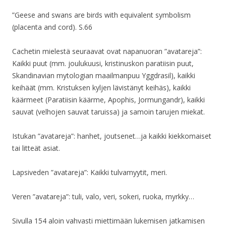
”Geese and swans are birds with equivalent symbolism
(placenta and cord). S.66
Cachetin mielestä seuraavat ovat napanuoran ”avatareja”:
Kaikki puut (mm. joulukuusi, kristinuskon paratiisin puut,
Skandinavian mytologian maailmanpuu Yggdrasil), kaikki
keihäät (mm. Kristuksen kyljen lävistänyt keihäs), kaikki
käärmeet (Paratiisin käärme, Apophis, Jormungandr), kaikki
sauvat (velhojen sauvat taruissa) ja samoin tarujen miekat.
Istukan ”avatareja”: hanhet, joutsenet…ja kaikki kiekkomaiset
tai litteät asiat.
Lapsiveden ”avatareja”: Kaikki tulvamyytit, meri.
Veren ”avatareja”: tuli, valo, veri, sokeri, ruoka, myrkky…
Sivulla 154 aloin vahvasti miettimään lukemisen jatkamisen