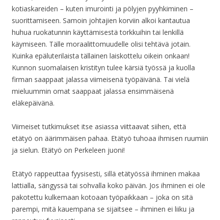
kotiaskareiden – kuten imurointi ja pölyjen pyyhkiminen –
suorittamiseen. Samoin johtajien korviin alkoi kantautua
huhua ruokatunnin käyttämisestä torkkuihin tai lenkillä
käymiseen. Tälle moraalittomuudelle olisi tehtävä jotain.
Kuinka epäluterilaista tällainen laiskottelu oikein onkaan!
Kunnon suomalaisen kristityn tulee kärsiä työssä ja kuolla
firman saappaat jalassa viimeisenä työpäivänä. Tai vielä
mieluummin omat saappaat jalassa ensimmäisenä
eläkepäivänä.
Viimeiset tutkimukset itse asiassa viittaavat siihen, että
etätyö on äärimmäisen pahaa. Etätyö tuhoaa ihmisen ruumiin
ja sielun. Etätyö on Perkeleen juoni!
Etätyö rappeuttaa fyysisesti, sillä etätyössä ihminen makaa
lattialla, sängyssä tai sohvalla koko päivän. Jos ihminen ei ole
pakotettu kulkemaan kotoaan työpaikkaan – joka on sitä
parempi, mitä kauempana se sijaitsee – ihminen ei liiku ja