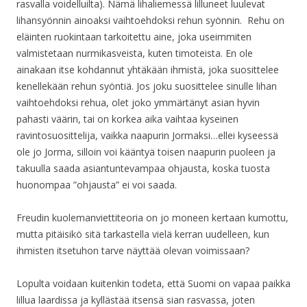
rasvalla voidelluilta). Nämä lihaliemessä lilluneet luulevat
lihansyönnin ainoaksi vaihtoehdoksi rehun syönnin. Rehu on
eläinten ruokintaan tarkoitettu aine, joka useimmiten
valmistetaan nurmikasveista, kuten timoteista. En ole
ainakaan itse kohdannut yhtäkään ihmistä, joka suosittelee
kenellekään rehun syöntiä. Jos joku suosittelee sinulle lihan
vaihtoehdoksi rehua, olet joko ymmärtänyt asian hyvin
pahasti väärin, tai on korkea aika vaihtaa kyseinen
ravintosuosittelija, vaikka naapurin Jormaksi…ellei kyseessä
ole jo Jorma, silloin voi kääntyä toisen naapurin puoleen ja
takuulla saada asiantuntevampaa ohjausta, koska tuosta
huonompaa ”ohjausta” ei voi saada.
Freudin kuolemanviettiteoria on jo moneen kertaan kumottu,
mutta pitäisikö sitä tarkastella vielä kerran uudelleen, kun
ihmisten itsetuhon tarve näyttää olevan voimissaan?
Lopulta voidaan kuitenkin todeta, että Suomi on vapaa paikka
lillua laardissa ja kyllästää itsensä sian rasvassa, joten