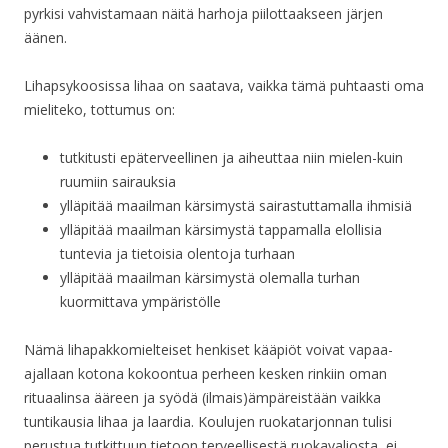
pyrkisi vahvistamaan näitä harhoja piilottaakseen järjen
äänen.
Lihapsykoosissa lihaa on saatava, vaikka tämä puhtaasti oma
mieliteko, tottumus on:
tutkitusti epäterveellinen ja aiheuttaa niin mielen-kuin
ruumiin sairauksia
ylläpitää maailman kärsimystä sairastuttamalla ihmisiä
ylläpitää maailman kärsimystä tappamalla elollisia
tuntevia ja tietoisia olentoja turhaan
ylläpitää maailman kärsimystä olemalla turhan
kuormittava ympäristölle
Nämä lihapakkomielteiset henkiset kääpiöt voivat vapaa-
ajallaan kotona kokoontua perheen kesken rinkiin oman
rituaalinsa ääreen ja syödä (ilmais)ämpäreistään vaikka
tuntikausia lihaa ja laardia. Koulujen ruokatarjonnan tulisi
perustua tutkittuun tietoon terveellisestä ruokavaliosta, ei