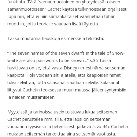
funktiota. Tätä ”samanmuotoinen on yhteydessä toiseen
samanmuotoiseen” Cachet käyttää tulkinnoissaan orjallisesti.
Jopa niin, että ei-niin samankaltaiset väännetään tähän
muottiin, jotta teorialle saadaan lisää täytettä.
Tässä muutamia hauskoja esimerkkejä tekstistä:
”The seven names of the seven dwarfs in the tale of Snow-
white are also passwords to be known…” s.36 Tässä
huvittavaa on se, että vasta Disney nimesi nämä seitsemän
kääpiötä. Toki voidaan silti ajatella, että kääpiöiden nimet
tulisi selvittää, jotta salasanat saadaan selville. Salasanat
liittyvät Cachetin teoksessa muun muassa jälleensyntymisiin
ja näiden muistamiseen.
Myyteissä ja tarinoissa usein toistuvaa lukua seitsemän
Cachet perustelee mm. sillä, että lapsi on seitsemän
vuotiaana fyysisesti ja tieteellisesti järkevä (sivu 44). Cachetin
mukaan seitsemän tarkoittaa aina seitsemänvuotiasta.