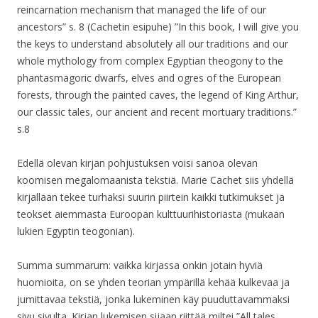
reincarnation mechanism that managed the life of our
ancestors” s. 8 (Cachetin esipuhe) ”In this book, I will give you
the keys to understand absolutely all our traditions and our
whole mythology from complex Egyptian theogony to the
phantasmagoric dwarfs, elves and ogres of the European
forests, through the painted caves, the legend of King Arthur,
our classic tales, our ancient and recent mortuary traditions.”
s.8
Edellä olevan kirjan pohjustuksen voisi sanoa olevan
koomisen megalomaanista tekstiä. Marie Cachet siis yhdellä
kirjallaan tekee turhaksi suurin piirtein kaikki tutkimukset ja
teokset aiemmasta Euroopan kulttuurihistoriasta (mukaan
lukien Egyptin teogonian).
Summa summarum: vaikka kirjassa onkin jotain hyviä
huomioita, on se yhden teorian ympärillä kehää kulkevaa ja
jumittavaa tekstiä, jonka lukeminen käy puuduttavammaksi
sivu sivulta. Kirjan lukemisen sijaan riittää miltei ”All tales,