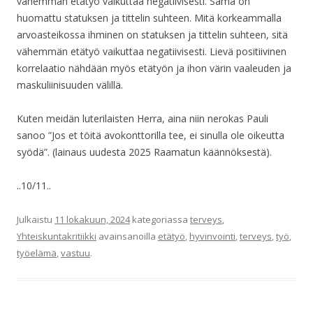
vähemmän etätyö vaikuttaa negatiivisesti. Sama on
huomattu statuksen ja tittelin suhteen. Mitä korkeammalla
arvoasteikossa ihminen on statuksen ja tittelin suhteen, sitä
vähemmän etätyö vaikuttaa negatiivisesti. Lievä positiivinen
korrelaatio nähdään myös etätyön ja ihon värin vaaleuden ja
maskuliinisuuden välillä.
Kuten meidän luterilaisten Herra, aina niin nerokas Pauli
sanoo ”Jos et töitä avokonttorilla tee, ei sinulla ole oikeutta
syödä”. (lainaus uudesta 2025 Raamatun käännöksestä).
..10/11..
Julkaistu
11 lokakuun, 2024
kategoriassa
terveys
,
Yhteiskuntakritiikki
avainsanoilla
etätyö
,
hyvinvointi
,
terveys
,
työ
,
työelämä
,
vastuu
.