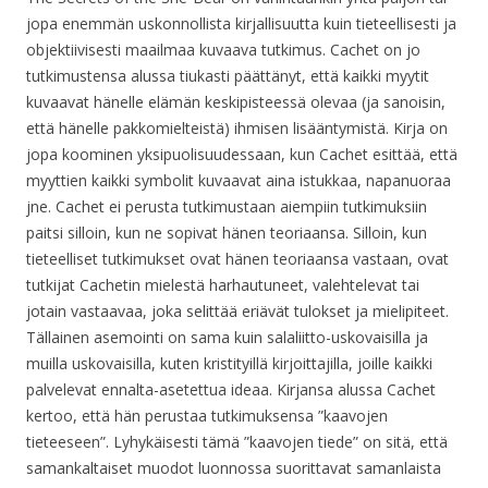
jopa enemmän uskonnollista kirjallisuutta kuin tieteellisesti ja
objektiivisesti maailmaa kuvaava tutkimus. Cachet on jo
tutkimustensa alussa tiukasti päättänyt, että kaikki myytit
kuvaavat hänelle elämän keskipisteessä olevaa (ja sanoisin,
että hänelle pakkomielteistä) ihmisen lisääntymistä. Kirja on
jopa koominen yksipuolisuudessaan, kun Cachet esittää, että
myyttien kaikki symbolit kuvaavat aina istukkaa, napanuoraa
jne. Cachet ei perusta tutkimustaan aiempiin tutkimuksiin
paitsi silloin, kun ne sopivat hänen teoriaansa. Silloin, kun
tieteelliset tutkimukset ovat hänen teoriaansa vastaan, ovat
tutkijat Cachetin mielestä harhautuneet, valehtelevat tai
jotain vastaavaa, joka selittää eriävät tulokset ja mielipiteet.
Tällainen asemointi on sama kuin salaliitto-uskovaisilla ja
muilla uskovaisilla, kuten kristityillä kirjoittajilla, joille kaikki
palvelevat ennalta-asetettua ideaa. Kirjansa alussa Cachet
kertoo, että hän perustaa tutkimuksensa ”kaavojen
tieteeseen”. Lyhykäisesti tämä ”kaavojen tiede” on sitä, että
samankaltaiset muodot luonnossa suorittavat samanlaista