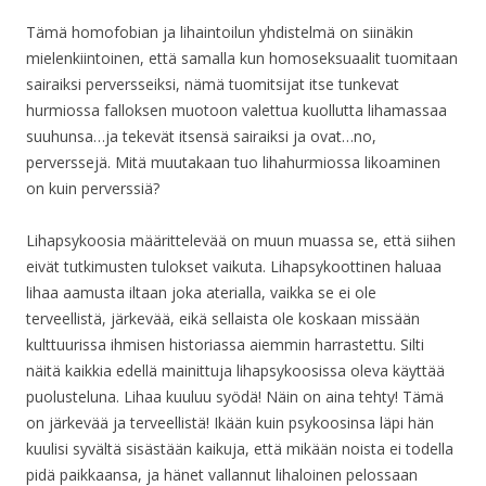
Tämä homofobian ja lihaintoilun yhdistelmä on siinäkin
mielenkiintoinen, että samalla kun homoseksuaalit tuomitaan
sairaiksi perversseiksi, nämä tuomitsijat itse tunkevat
hurmiossa falloksen muotoon valettua kuollutta lihamassaa
suuhunsa…ja tekevät itsensä sairaiksi ja ovat…no,
perverssejä. Mitä muutakaan tuo lihahurmiossa likoaminen
on kuin perverssiä?
Lihapsykoosia määrittelevää on muun muassa se, että siihen
eivät tutkimusten tulokset vaikuta. Lihapsykoottinen haluaa
lihaa aamusta iltaan joka aterialla, vaikka se ei ole
terveellistä, järkevää, eikä sellaista ole koskaan missään
kulttuurissa ihmisen historiassa aiemmin harrastettu. Silti
näitä kaikkia edellä mainittuja lihapsykoosissa oleva käyttää
puolusteluna. Lihaa kuuluu syödä! Näin on aina tehty! Tämä
on järkevää ja terveellistä! Ikään kuin psykoosinsa läpi hän
kuulisi syvältä sisästään kaikuja, että mikään noista ei todella
pidä paikkaansa, ja hänet vallannut lihaloinen pelossaan