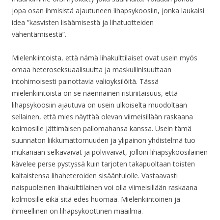
jopa osan ihmisistä ajautuneen lihapsykoosiin, jonka laukaisi
idea ”kasvisten lisäämisestä ja lihatuotteiden
vähentämisestä”.
Mielenkiintoista, että nämä lihakulttilaiset ovat usein myös
omaa heteroseksuaalisuutta ja maskuliinisuuttaan
intohimoisesti painottavia valioyksilöitä. Tässä
mielenkiintoista on se näennäinen ristiriitaisuus, että
lihapsykoosiin ajautuva on usein ulkoiselta muodoltaan
sellainen, että mies näyttää olevan viimeisillään raskaana
kolmosille jättimäisen pallomahansa kanssa. Usein tämä
suunnaton liikkumattomuuden ja ylipainon yhdistelmä tuo
mukanaan selkävaivat ja polvivaivat, jolloin lihapsykoosilainen
kävelee perse pystyssä kuin tarjoten takapuoltaan toisten
kaltaistensa lihaheteroiden sisääntulolle. Vastaavasti
naispuoleinen lihakulttilainen voi olla viimeisillään raskaana
kolmosille eikä sitä edes huomaa. Mielenkiintoinen ja
ihmeellinen on lihapsykoottinen maailma.