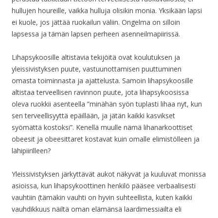
hullujen houreille, vaikka hulluja olisikin monia. Yksikään lapsi
ei kuole, jos jättää ruokailun väliin. Ongelma on silloin
lapsessa ja tämän lapsen perheen asenneilmapiirissä.
Lihapsykoosille altistavia tekijöitä ovat koulutuksen ja
yleissivistyksen puute, vastuunottamisen puuttuminen
omasta toiminnasta ja ajattelusta. Samoin lihapsykoosille
altistaa terveellisen ravinnon puute, jota lihapsykoosissa
oleva ruokkii asenteella ”minähän syön tuplasti lihaa nyt, kun
sen terveellisyyttä epäillään, ja jätän kaikki kasvikset
syömättä kostoksi”. Kenellä muulle nämä lihanarkoottiset
obeesit ja obeesittaret kostavat kuin omalle elimistölleen ja
lähipiirilleen?
Yleissivistyksen järkyttävät aukot näkyvät ja kuuluvat monissa
asioissa, kun lihapsykoottinen henkilö pääsee verbaalisesti
vauhtiin (tämäkin vauhti on hyvin suhteellista, kuten kaikki
vauhdikkuus näiltä oman elämänsä laardimessiailta eli