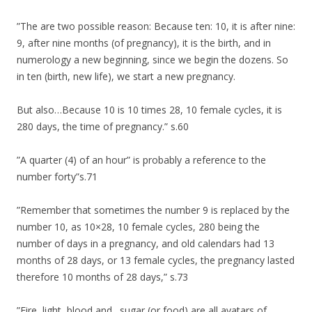
”The are two possible reason: Because ten: 10, it is after nine:
9, after nine months (of pregnancy), it is the birth, and in
numerology a new beginning, since we begin the dozens. So
in ten (birth, new life), we start a new pregnancy.
But also…Because 10 is 10 times 28, 10 female cycles, it is
280 days, the time of pregnancy.” s.60
”A quarter (4) of an hour” is probably a reference to the
number forty”s.71
”Remember that sometimes the number 9 is replaced by the
number 10, as 10×28, 10 female cycles, 280 being the
number of days in a pregnancy, and old calendars had 13
months of 28 days, or 13 female cycles, the pregnancy lasted
therefore 10 months of 28 days,” s.73
”Fire, light, blood and…sugar (or food) are all avatars of